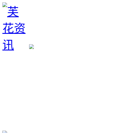
生育政策
备孕经验
备孕生男
备孕生女
怀孕验孕
孕期检查
孕期饮食
男女早知
孕期知识
育儿工具
清宫图表