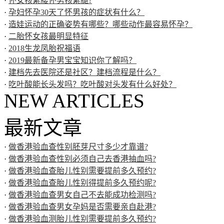
·
怀女孩累腰怀男孩累腿?
·
孕妇怀孕30天了怀男孩的症状有什么？
·
造娃运动的正确姿势有哪些？哪些动作最容易怀孕？
·
二胎怀女孩最明显特征
·
2018生龙凤胎祝福语
·
2019最新备孕男宝宝知识你了解吗？
·
建档先去医院还是社区？建档流程是什么？
·
吃叶酸能长头发吗？吃叶酸对头发有什么好处？
NEW ARTICLES
最新文章
·
做香港验血查性别胚芽尺寸多少才靠谱?
·
做香港验血查性别必须自己去香港抽血吗?
·
做香港验血查胎儿性别需要提前多久预约?
·
做香港验血查胎儿性别得提前多久预约呢?
·
做香港验血查男女自己不去能成功检测吗?
·
做香港验血查男女孕妈是否需要亲自赴港?
·
做香港验血测胎儿性别需要提前多久预约?