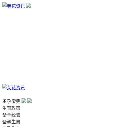
生育政策
备孕经验
备孕生男
备孕生女
怀孕验孕
孕期检查
孕期饮食
男女早知
孕期知识
育儿工具
清宫图表
首页
备孕宝典
生育政策
备孕经验
备孕生男