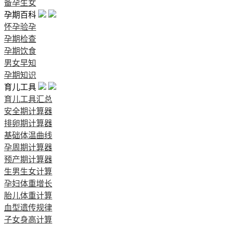
备孕生女
孕期百科
怀孕验孕
孕期检查
孕期饮食
男女早知
孕期知识
育儿工具
育儿工具汇总
安全期计算器
排卵期计算器
基础体温曲线
孕周期计算器
预产期计算器
生男生女计算
孕妇体重增长
胎儿体重计算
血型遗传规律
子女身高计算