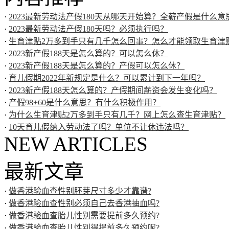
·
2023最新劳动法产假180天从哪天开始算？全薪产假是什么意
·
2023最新劳动法产假180天吗？必须执行吗？
·
生育津贴2万多到手只有几千怎么回事？怎么才能领取生育津
·
2023新产假188天是怎么算的？可以怎么休？
·
2023新产假188天是怎么算的？产假可以怎么休？
·
育儿假期2022年新规定是什么？可以累计到下一年吗？
·
2023新产假188天怎么算的？产假期间薪资会发生变化吗？
·
产假98+60是什么意思？有什么积极作用？
·
为什么生育津贴2万多到手只有几千？网上怎么查生育津贴？
·
10天育儿假纳入劳动法了吗？单位不让休违法吗？
NEW ARTICLES
最新文章
·
做香港验血查性别胚芽尺寸多少才靠谱?
·
做香港验血查性别必须自己去香港抽血吗?
·
做香港验血查胎儿性别需要提前多久预约?
·
做香港验血查胎儿性别得提前多久预约呢?