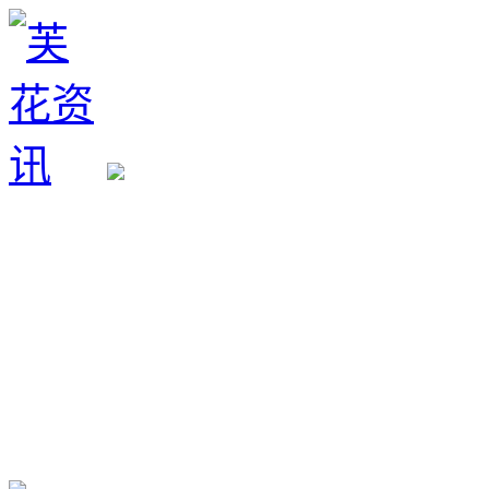
生育政策
备孕经验
备孕生男
备孕生女
怀孕验孕
孕期检查
孕期饮食
男女早知
孕期知识
育儿工具
清宫图表