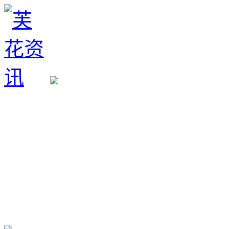
生育政策
备孕经验
备孕生男
备孕生女
怀孕验孕
孕期检查
孕期饮食
男女早知
孕期知识
育儿工具
清宫图表