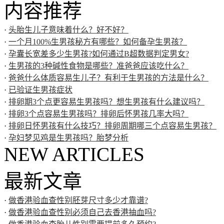
内容推荐
·
头胎生儿子意味着什么？好不好？
·
一个月100%生男孩秘方有哪些？如何备孕生男孩？
·
孕囊长宽差多少生男孩?如何通过B超数据判定男女?
·
生男孩的3种碱性食物是哪些？准爸爸应该吃什么？
·
爸爸什么体质容易生儿子？有利于生男孩的方法是什么？
·
已验证生男孩症状
·
排卵期3个点更容易生男孩吗？想生男孩有什么建议吗？
·
排卵3个点容易生男孩吗？排卵后怀男孩几率大吗？
·
排卵日怀男孩有什么技巧？排卵周期哪三个点容易生男孩？
·
孕妇梦见鸡是生男孩吗？胎梦分析
NEW ARTICLES
最新文章
·
做香港验血查性别胚芽尺寸多少才靠谱?
·
做香港验血查性别必须自己去香港抽血吗?