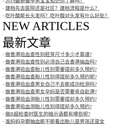
·
2019最新备孕男宝宝知识你了解吗？
·
建档先去医院还是社区？建档流程是什么？
·
吃叶酸能长头发吗？吃叶酸对头发有什么好处？
NEW ARTICLES
最新文章
·
做香港验血查性别胚芽尺寸多少才靠谱?
·
做香港验血查性别必须自己去香港抽血吗?
·
做香港验血查胎儿性别需要提前多久预约?
·
做香港验血查胎儿性别得提前多久预约呢?
·
做香港验血查男女自己不去能成功检测吗?
·
做香港验血查男女孕妈是否需要亲自赴港?
·
做香港验血测胎儿性别需要提前多久预约?
·
做香港验血测胎儿性别得提前多久预约?
·
做B超检查时医生的暗示语都有哪些呢?
·
准妈妈孕期抽血能不能看出胎儿是男孩还是女