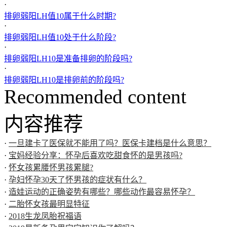
·
排卵弱阳LH值10属于什么时期?
·
排卵弱阳LH值10处于什么阶段?
·
排卵弱阳LH10是准备排卵的阶段吗?
·
排卵弱阳LH10是排卵前的阶段吗?
Recommended content
内容推荐
·
一旦建卡了医保就不能用了吗？医保卡建档是什么意思？
·
宝妈经验分享：怀孕后喜欢吃甜食怀的是男孩吗?
·
怀女孩累腰怀男孩累腿?
·
孕妇怀孕30天了怀男孩的症状有什么？
·
造娃运动的正确姿势有哪些？哪些动作最容易怀孕？
·
二胎怀女孩最明显特征
·
2018生龙凤胎祝福语