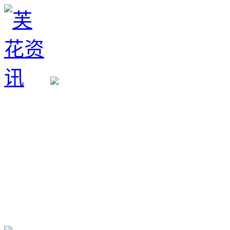
生育政策
备孕经验
备孕生男
备孕生女
怀孕验孕
孕期检查
孕期饮食
男女早知
孕期知识
育儿工具
清宫图表