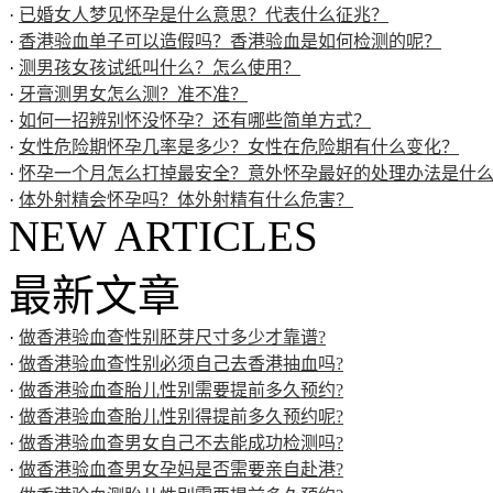
·
已婚女人梦见怀孕是什么意思？代表什么征兆？
·
香港验血单子可以造假吗？香港验血是如何检测的呢？
·
测男孩女孩试纸叫什么？怎么使用？
·
牙膏测男女怎么测？准不准？
·
如何一招辨别怀没怀孕？还有哪些简单方式？
·
女性危险期怀孕几率是多少？女性在危险期有什么变化？
·
怀孕一个月怎么打掉最安全？意外怀孕最好的处理办法是什
·
体外射精会怀孕吗？体外射精有什么危害？
NEW ARTICLES
最新文章
·
做香港验血查性别胚芽尺寸多少才靠谱?
·
做香港验血查性别必须自己去香港抽血吗?
·
做香港验血查胎儿性别需要提前多久预约?
·
做香港验血查胎儿性别得提前多久预约呢?
·
做香港验血查男女自己不去能成功检测吗?
·
做香港验血查男女孕妈是否需要亲自赴港?