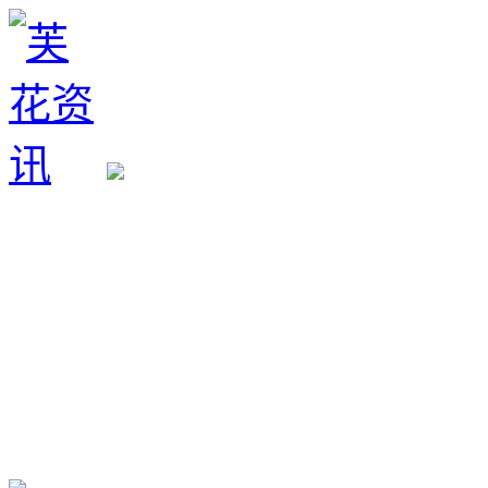
生育政策
备孕经验
备孕生男
备孕生女
怀孕验孕
孕期检查
孕期饮食
男女早知
孕期知识
育儿工具
清宫图表