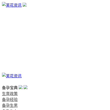
生育政策
备孕经验
备孕生男
备孕生女
怀孕验孕
孕期检查
孕期饮食
男女早知
孕期知识
育儿工具
清宫图表
首页
备孕宝典
生育政策
备孕经验
备孕生男