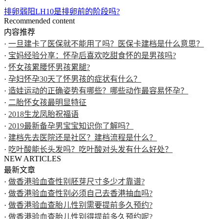
·
排卵弱阳LH10是排卵前的阶段吗?
Recommended content
内容推荐
·
一旦建卡了医保就不能用了吗？医保卡建档是什么意思？
·
宝妈经验分享：怀孕后喜欢吃甜食怀的是男孩吗?
·
怀女孩累腰怀男孩累腿?
·
孕妇怀孕30天了怀男孩的症状有什么？
·
造娃运动的正确姿势有哪些？哪些动作最容易怀孕？
·
二胎怀女孩最明显特征
·
2018生龙凤胎祝福语
·
2019最新备孕男宝宝知识你了解吗？
·
建档先去医院还是社区？建档流程是什么？
·
吃叶酸能长头发吗？吃叶酸对头发有什么好处？
NEW ARTICLES
最新文章
·
做香港验血查性别胚芽尺寸多少才靠谱?
·
做香港验血查性别必须自己去香港抽血吗?
·
做香港验血查胎儿性别需要提前多久预约?
·
做香港验血查胎儿性别得提前多久预约呢?