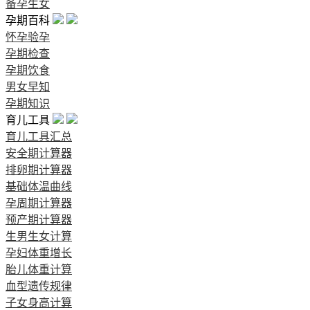
备孕生女
孕期百科
怀孕验孕
孕期检查
孕期饮食
男女早知
孕期知识
育儿工具
育儿工具汇总
安全期计算器
排卵期计算器
基础体温曲线
孕周期计算器
预产期计算器
生男生女计算
孕妇体重增长
胎儿体重计算
血型遗传规律
子女身高计算