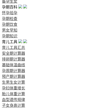
备孕生女
孕期百科
怀孕验孕
孕期检查
孕期饮食
男女早知
孕期知识
育儿工具
育儿工具汇总
安全期计算器
排卵期计算器
基础体温曲线
孕周期计算器
预产期计算器
生男生女计算
孕妇体重增长
胎儿体重计算
血型遗传规律
子女身高计算