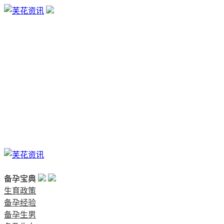
生育政策
备孕经验
备孕生男
备孕生女
怀孕验孕
孕期检查
孕期饮食
男女早知
孕期知识
育儿工具
清宫图表
首页
备孕宝典
生育政策
备孕经验
备孕生男