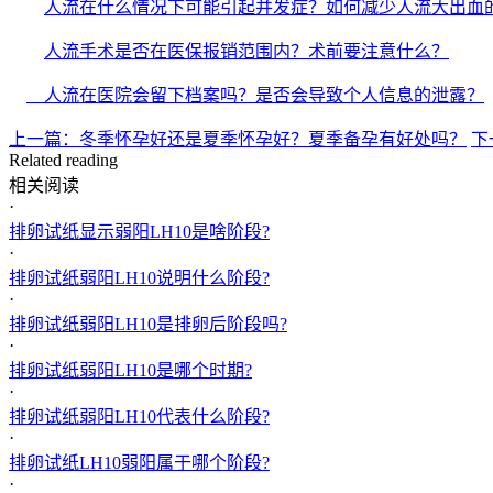
人流在什么情况下可能引起并发症？如何减少人流大出血
人流手术是否在医保报销范围内？术前要注意什么？
人流在医院会留下档案吗？是否会导致个人信息的泄露？
上一篇：冬季怀孕好还是夏季怀孕好？夏季备孕有好处吗？
下
Related reading
相关阅读
·
排卵试纸显示弱阳LH10是啥阶段?
·
排卵试纸弱阳LH10说明什么阶段?
·
排卵试纸弱阳LH10是排卵后阶段吗?
·
排卵试纸弱阳LH10是哪个时期?
·
排卵试纸弱阳LH10代表什么阶段?
·
排卵试纸LH10弱阳属于哪个阶段?
·