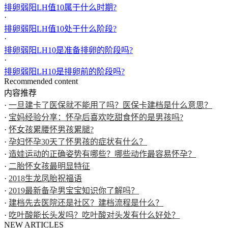
排卵弱阳LH值10属于什么时期?
·
排卵弱阳LH值10处于什么阶段?
·
排卵弱阳LH10是准备排卵的阶段吗?
·
排卵弱阳LH10是排卵前的阶段吗?
Recommended content
内容推荐
·
一旦建卡了医保就不能用了吗？医保卡建档是什么意思？
·
宝妈经验分享：怀孕后喜欢吃甜食怀的是男孩吗?
·
怀女孩累腰怀男孩累腿?
·
孕妇怀孕30天了怀男孩的症状有什么？
·
造娃运动的正确姿势有哪些？哪些动作最容易怀孕？
·
二胎怀女孩最明显特征
·
2018生龙凤胎祝福语
·
2019最新备孕男宝宝知识你了解吗？
·
建档先去医院还是社区？建档流程是什么？
·
吃叶酸能长头发吗？吃叶酸对头发有什么好处？
NEW ARTICLES