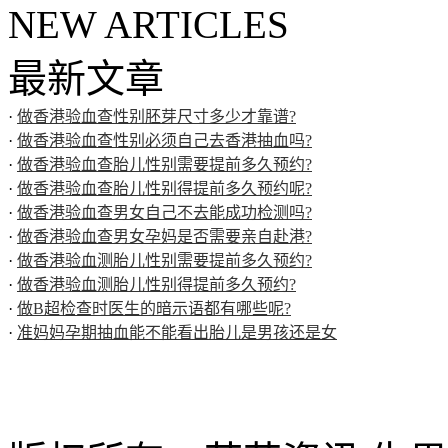
NEW ARTICLES
最新文章
·
做香港验血查性别胚芽尺寸多少才靠谱?
·
做香港验血查性别必须自己去香港抽血吗?
·
做香港验血查胎儿性别需要提前多久预约?
·
做香港验血查胎儿性别得提前多久预约呢?
·
做香港验血查男女自己不去能成功检测吗?
·
做香港验血查男女孕妈是否需要亲自赴港?
·
做香港验血测胎儿性别需要提前多久预约?
·
做香港验血测胎儿性别得提前多久预约?
·
做B超检查时医生的暗示语都有哪些呢?
·
准妈妈孕期抽血能不能看出胎儿是男孩还是女