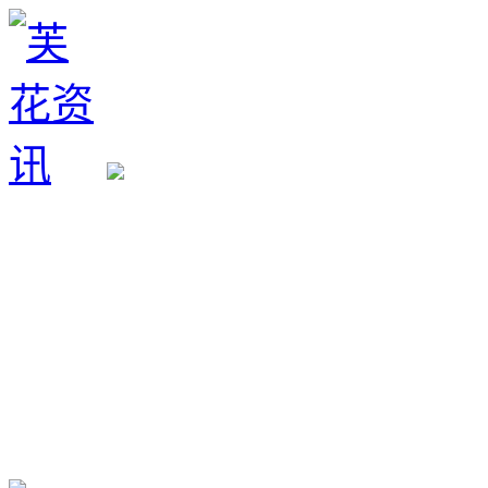
生育政策
备孕经验
备孕生男
备孕生女
怀孕验孕
孕期检查
孕期饮食
男女早知
孕期知识
育儿工具
清宫图表