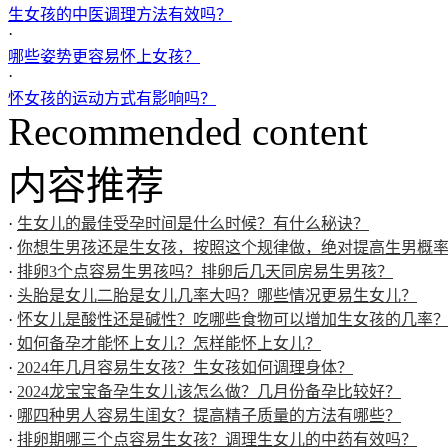
生女孩的中医调理方法有效吗？
·
哪些姿势更容易怀上女孩？
·
怀女孩的运动方式有影响吗？
Recommended content
内容推荐
·
生女儿的最佳受孕时间是什么时候？有什么秘诀？
·
你想生男孩还是生女孩，按照这个规律做，绝对提高生男概
·
排卵3个点容易生男孩吗？排卵后几天同房易生男孩？
·
头胎是女儿二胎是女儿几率大吗？哪些情况更易生女儿？
·
怀女儿是酸性还是碱性？吃哪些食物可以增加生女孩的几率
·
如何备孕才能怀上女儿？怎样能怀上女儿？
·
2024年几月容易生女孩？生女孩如何调理身体？
·
2024龙宝宝备孕生女儿该怎么做？几月份备孕比较好？
·
哪四种男人容易生闺女？提高精子质量的方法有哪些？
·
排卵期哪三个点容易生女孩？调理生女儿的中药有效吗？