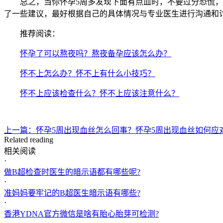
总之，当你怀孕5周多发现下面有点血时，不要过分恐慌，但
了一些建议，最好根据自己的具体情况与专业医生进行沟通和
推荐阅读：
怀孕了可以熬夜吗？熬夜备孕应该怎么办？
怀不上怎么办？怀不上有什么小技巧？
怀不上应该检查什么？怀不上应该注意什么？
上一篇：怀孕5周出现血丝怎么回事？怀孕5周出现血丝如何应
Related reading
相关阅读
·
做B超检查时医生的暗示语都有哪些呢?
·
准妈妈要牢记的B超医生暗示语有哪些?
·
香港YDNA官方微信是啥有胎心胎芽可检测?