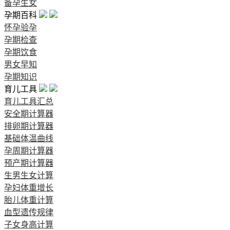
备孕生女
孕期百科
怀孕验孕
孕期检查
孕期饮食
男女早知
孕期知识
育儿工具
育儿工具汇总
安全期计算器
排卵期计算器
基础体温曲线
孕周期计算器
预产期计算器
生男生女计算
孕妇体重增长
胎儿体重计算
血型遗传规律
子女身高计算