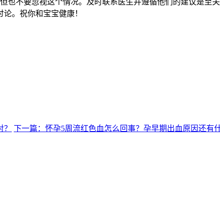
也不要忽视这个情况。及时联系医生并遵循他们的建议是至关
讨论。祝你和宝宝健康！
对？
下一篇：怀孕5周流红色血怎么回事？孕早期出血原因还有