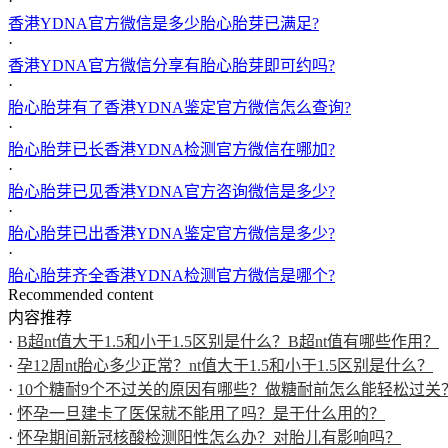
·
香港YDNA官方微信是多少胎心胎芽已满足?
·
香港YDNA官方微信分享有胎心胎芽即可约吗?
·
胎心胎芽有了香港YDNA鉴定官方微信怎么查询?
·
胎心胎芽已长香港YDNA检测官方微信在哪加?
·
胎心胎芽已见香港YDNA官方咨询微信是多少?
·
胎心胎芽已出香港YDNA鉴定官方微信是多少?
·
胎心胎芽齐全香港YDNA检测官方微信是哪个?
Recommended content
内容推荐
·
B超nt值大于1.5和小于1.5区别是什么？B超nt值有哪些作用？
·
孕12周nt胎心多少正常？nt值大于1.5和小于1.5区别是什么？
·
10个糖耐9个不过关的原因有哪些？做糖耐前怎么能轻松过关
·
怀孕一旦建卡了医保就不能用了吗？是干什么用的？
·
怀孕期间新冠核酸检测阳性怎么办？对胎儿有影响吗？