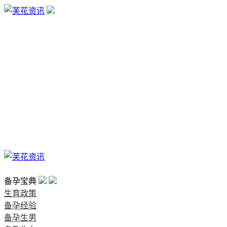
生育政策
备孕经验
备孕生男
备孕生女
怀孕验孕
孕期检查
孕期饮食
男女早知
孕期知识
育儿工具
清宫图表
首页
备孕宝典
生育政策
备孕经验
备孕生男