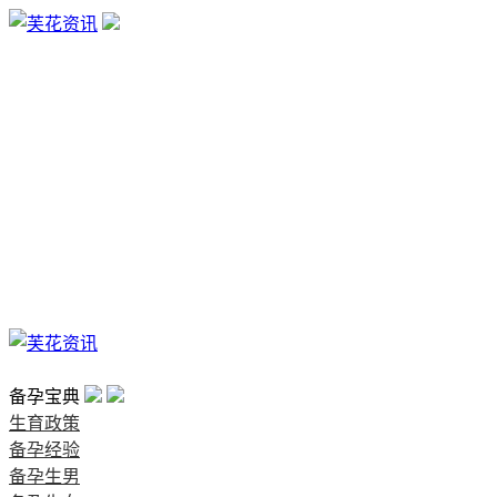
生育政策
备孕经验
备孕生男
备孕生女
怀孕验孕
孕期检查
孕期饮食
男女早知
孕期知识
育儿工具
清宫图表
首页
备孕宝典
生育政策
备孕经验
备孕生男