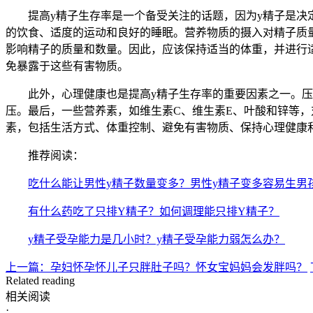
提高y精子生存率是一个备受关注的话题，因为y精子是决定
的饮食、适度的运动和良好的睡眠。营养物质的摄入对精子质
影响精子的质量和数量。因此，应该保持适当的体重，并进行
免暴露于这些有害物质。
此外，心理健康也是提高y精子生存率的重要因素之一。压力
压。最后，一些营养素，如维生素C、维生素E、叶酸和锌等，
素，包括生活方式、体重控制、避免有害物质、保持心理健康
推荐阅读：
吃什么能让男性y精子数量变多？男性y精子变多容易生男
有什么药吃了只排Y精子？如何调理能只排Y精子？
y精子受孕能力是几小时？y精子受孕能力弱怎么办？
上一篇：孕妇怀孕怀儿子只胖肚子吗？怀女宝妈妈会发胖吗？
Related reading
相关阅读
·