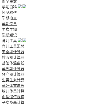
备孕生女
孕期百科
怀孕验孕
孕期检查
孕期饮食
男女早知
孕期知识
育儿工具
育儿工具汇总
安全期计算器
排卵期计算器
基础体温曲线
孕周期计算器
预产期计算器
生男生女计算
孕妇体重增长
胎儿体重计算
血型遗传规律
子女身高计算