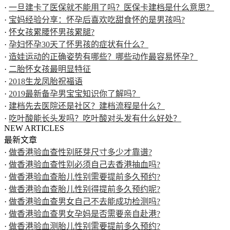
·
一旦建卡了医保就不能用了吗？医保卡建档是什么意思？
·
宝妈经验分享：怀孕后喜欢吃甜食怀的是男孩吗?
·
怀女孩累腰怀男孩累腿?
·
孕妇怀孕30天了怀男孩的症状有什么？
·
造娃运动的正确姿势有哪些？哪些动作最容易怀孕？
·
二胎怀女孩最明显特征
·
2018生龙凤胎祝福语
·
2019最新备孕男宝宝知识你了解吗？
·
建档先去医院还是社区？建档流程是什么？
·
吃叶酸能长头发吗？吃叶酸对头发有什么好处？
NEW ARTICLES
最新文章
·
做香港验血查性别胚芽尺寸多少才靠谱?
·
做香港验血查性别必须自己去香港抽血吗?
·
做香港验血查胎儿性别需要提前多久预约?
·
做香港验血查胎儿性别得提前多久预约呢?
·
做香港验血查男女自己不去能成功检测吗?
·
做香港验血查男女孕妈是否需要亲自赴港?
·
做香港验血测胎儿性别需要提前多久预约?