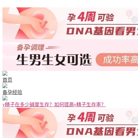
清宫图表
首页
备孕经验
y精子在多少碱度生存？如何提高y精子生存率？