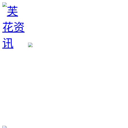
生育政策
备孕经验
备孕生男
备孕生女
怀孕验孕
孕期检查
孕期饮食
男女早知
孕期知识
育儿工具
清宫图表