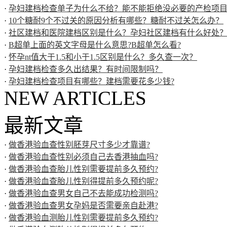
·
孕妇建档检查单子为什么不给？能不能拒绝没必要的产检项
·
10个糖耐9个不过关的原因分析有哪些？糖耐不过关怎么办？
·
社区建档和医院建档区别是什么？孕妇社区建档有什么好处
·
B超单上面的英文字母是什么意思?B超单怎么看?
·
怀孕nt值大于1.5和小于1.5区别是什么？多久查一次？
·
孕妇建档检查多久出结果？有时间限制吗？
·
孕妇建档检查项目有哪些？建档需要花多少钱?
NEW ARTICLES
最新文章
·
做香港验血查性别胚芽尺寸多少才靠谱?
·
做香港验血查性别必须自己去香港抽血吗?
·
做香港验血查胎儿性别需要提前多久预约?
·
做香港验血查胎儿性别得提前多久预约呢?
·
做香港验血查男女自己不去能成功检测吗?
·
做香港验血查男女孕妈是否需要亲自赴港?
·
做香港验血测胎儿性别需要提前多久预约?