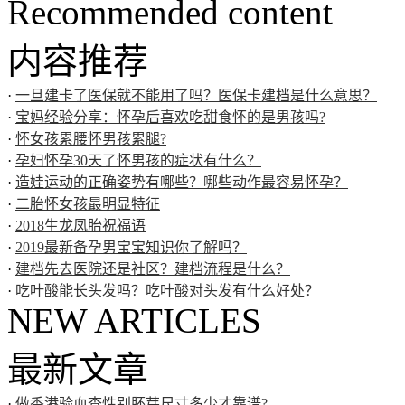
Recommended content
内容推荐
·
一旦建卡了医保就不能用了吗？医保卡建档是什么意思？
·
宝妈经验分享：怀孕后喜欢吃甜食怀的是男孩吗?
·
怀女孩累腰怀男孩累腿?
·
孕妇怀孕30天了怀男孩的症状有什么？
·
造娃运动的正确姿势有哪些？哪些动作最容易怀孕？
·
二胎怀女孩最明显特征
·
2018生龙凤胎祝福语
·
2019最新备孕男宝宝知识你了解吗？
·
建档先去医院还是社区？建档流程是什么？
·
吃叶酸能长头发吗？吃叶酸对头发有什么好处？
NEW ARTICLES
最新文章
·
做香港验血查性别胚芽尺寸多少才靠谱?