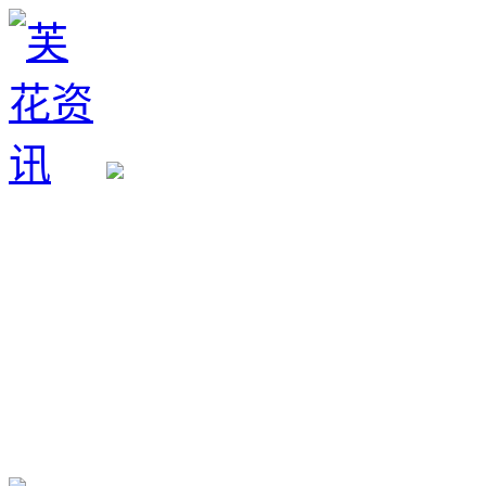
生育政策
备孕经验
备孕生男
备孕生女
怀孕验孕
孕期检查
孕期饮食
男女早知
孕期知识
育儿工具
清宫图表