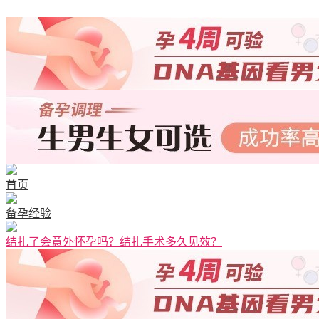
首页
备孕经验
结扎了会意外怀孕吗？结扎手术多久见效？