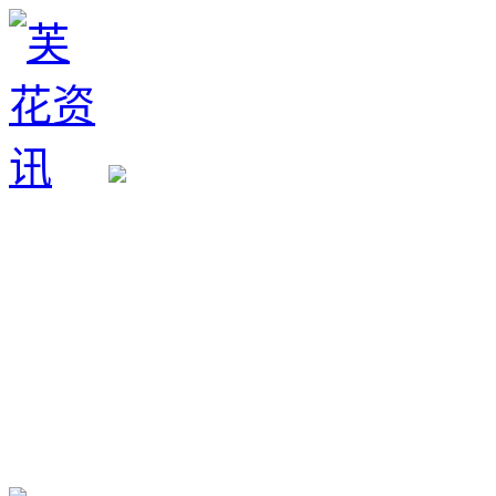
生育政策
备孕经验
备孕生男
备孕生女
怀孕验孕
孕期检查
孕期饮食
男女早知
孕期知识
育儿工具
清宫图表