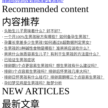
排卵后8小时内安排同房能生男孩吗?
Recommended content
内容推荐
·
头胎生儿子意味着什么？好不好？
·
一个月100%生男孩秘方有哪些？如何备孕生男孩？
·
孕囊长宽差多少生男孩?如何通过B超数据判定男女?
·
生男孩的3种碱性食物是哪些？准爸爸应该吃什么？
·
爸爸什么体质容易生儿子？有利于生男孩的方法是什么？
·
已验证生男孩症状
·
排卵期3个点更容易生男孩吗？想生男孩有什么建议吗？
·
排卵3个点容易生男孩吗？排卵后怀男孩几率大吗？
·
排卵日怀男孩有什么技巧？排卵周期哪三个点容易生男孩？
·
孕妇梦见鸡是生男孩吗？胎梦分析
NEW ARTICLES
最新文章