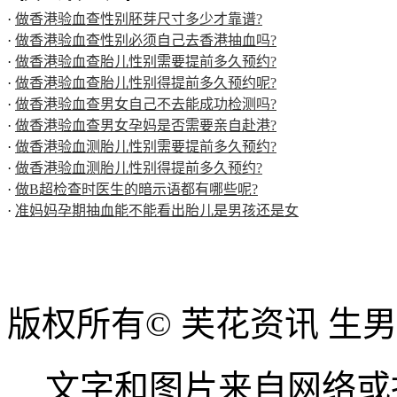
·
做香港验血查性别胚芽尺寸多少才靠谱?
·
做香港验血查性别必须自己去香港抽血吗?
·
做香港验血查胎儿性别需要提前多久预约?
·
做香港验血查胎儿性别得提前多久预约呢?
·
做香港验血查男女自己不去能成功检测吗?
·
做香港验血查男女孕妈是否需要亲自赴港?
·
做香港验血测胎儿性别需要提前多久预约?
·
做香港验血测胎儿性别得提前多久预约?
·
做B超检查时医生的暗示语都有哪些呢?
·
准妈妈孕期抽血能不能看出胎儿是男孩还是女
版权所有© 芙花资讯 生
文字和图片来自网络或