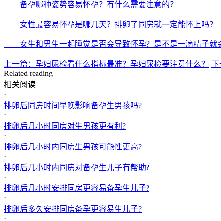
备孕哪种姿势容易怀孕？有什么需要注意的？
女性最容易怀孕是哪几天？排卵了同房就一定能怀上吗？
女生和男生一起睡觉是否会导致怀孕？是不是一滴精子就
上一篇：孕妇尿检看什么指标最准？孕妇尿检要注意什么？
下
Related reading
相关阅读
·
排卵后同房时间早晚影响备孕生男孩吗?
·
排卵后几小时同房对生男孩更有利?
·
排卵后几小时内同房生男孩可能性更高?
·
排卵后几小时内同房对备孕生儿子有帮助?
·
排卵后几小时安排同房更容易备孕生儿子?
·
排卵后多久安排同房备孕更容易生儿子?
·