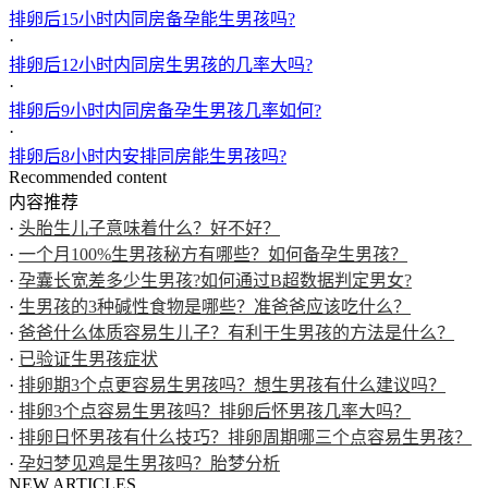
排卵后15小时内同房备孕能生男孩吗?
·
排卵后12小时内同房生男孩的几率大吗?
·
排卵后9小时内同房备孕生男孩几率如何?
·
排卵后8小时内安排同房能生男孩吗?
Recommended content
内容推荐
·
头胎生儿子意味着什么？好不好？
·
一个月100%生男孩秘方有哪些？如何备孕生男孩？
·
孕囊长宽差多少生男孩?如何通过B超数据判定男女?
·
生男孩的3种碱性食物是哪些？准爸爸应该吃什么？
·
爸爸什么体质容易生儿子？有利于生男孩的方法是什么？
·
已验证生男孩症状
·
排卵期3个点更容易生男孩吗？想生男孩有什么建议吗？
·
排卵3个点容易生男孩吗？排卵后怀男孩几率大吗？
·
排卵日怀男孩有什么技巧？排卵周期哪三个点容易生男孩？
·
孕妇梦见鸡是生男孩吗？胎梦分析
NEW ARTICLES