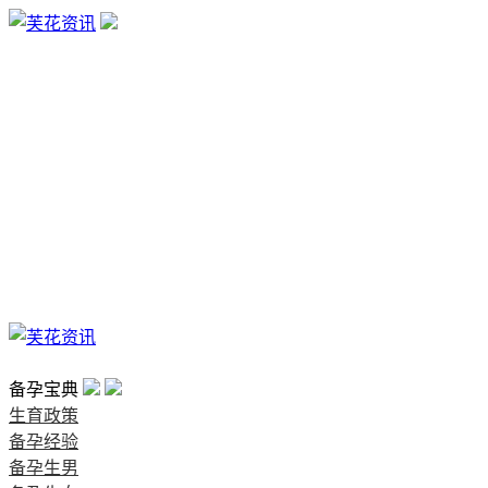
生育政策
备孕经验
备孕生男
备孕生女
怀孕验孕
孕期检查
孕期饮食
男女早知
孕期知识
育儿工具
清宫图表
首页
备孕宝典
生育政策
备孕经验
备孕生男