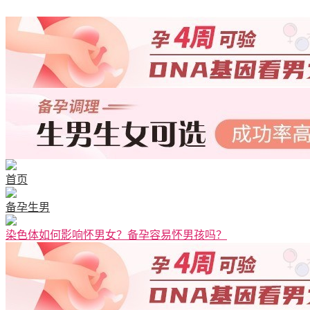
清宫图表
首页
备孕生男
染色体如何影响怀男女？备孕容易怀男孩吗？