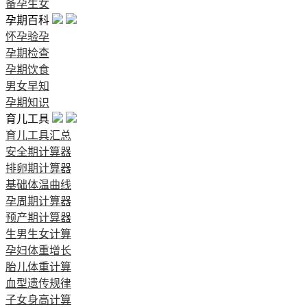
备孕生女
孕期百科
怀孕验孕
孕期检查
孕期饮食
男女早知
孕期知识
育儿工具
育儿工具汇总
安全期计算器
排卵期计算器
基础体温曲线
孕周期计算器
预产期计算器
生男生女计算
孕妇体重增长
胎儿体重计算
血型遗传规律
子女身高计算