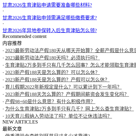
甘肃2026生育津贴申请需要准备哪些材料?
·
甘肃2026生育津贴申领需满足哪些缴费要求?
·
甘肃2026年异地参保转入后生育津贴怎么领?
Recommended content
内容推荐
·
2023最新劳动法产假180天从哪天开始算？全薪产假是什么意
·
2023最新劳动法产假180天吗？必须执行吗？
·
生育津贴2万多到手只有几千怎么回事？怎么才能领取生育津
·
2023新产假188天是怎么算的？可以怎么休？
·
2023新产假188天是怎么算的？产假可以怎么休？
·
育儿假期2022年新规定是什么？可以累计到下一年吗？
·
2023新产假188天怎么算的？产假期间薪资会发生变化吗？
·
产假98+60是什么意思？有什么积极作用？
·
为什么生育津贴2万多到手只有几千？网上怎么查生育津贴？
·
10天育儿假纳入劳动法了吗？单位不让休违法吗？
NEW ARTICLES
最新文章