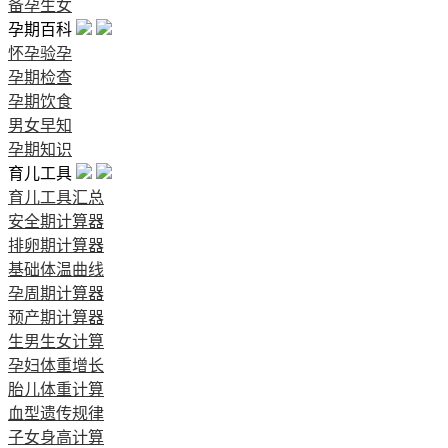
备孕生女
孕期百科
怀孕验孕
孕期检查
孕期饮食
男女早知
孕期知识
育儿工具
育儿工具汇总
安全期计算器
排卵期计算器
基础体温曲线
孕周期计算器
预产期计算器
生男生女计算
孕妇体重增长
胎儿体重计算
血型遗传规律
子女身高计算