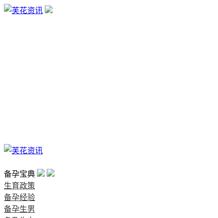
生育政策
备孕经验
备孕生男
备孕生女
怀孕验孕
孕期检查
孕期饮食
男女早知
孕期知识
育儿工具
清宫图表
首页
备孕宝典
生育政策
备孕经验
备孕生男