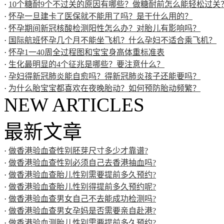
·
10个糖耐9个不过关的原因有哪些？做糖耐前怎么能轻松过关
·
怀孕一旦建卡了医保就不能用了吗？是干什么用的？
·
怀孕期间新冠核酸检测阳性怎么办？对胎儿有影响吗？
·
国际航班怀孕几个月不能坐飞机？什么孕妇不适合乘飞机？
·
怀孕1一40周全过程图和宝宝身高体重标准表
·
生化最明显的4个征兆是哪些？要注意什么？
·
孕妇得新冠肺炎能自愈吗？得新冠肺炎孩子还能要吗？
·
为什么胎宝宝都喜欢在夜晚胎动？如何预防胎动频繁？
NEW ARTICLES
最新文章
·
做香港验血查性别胚芽尺寸多少才靠谱?
·
做香港验血查性别必须自己去香港抽血吗?
·
做香港验血查胎儿性别需要提前多久预约?
·
做香港验血查胎儿性别得提前多久预约呢?
·
做香港验血查男女自己不去能成功检测吗?
·
做香港验血查男女孕妈是否需要亲自赴港?
·
做香港验血测胎儿性别需要提前多久预约?