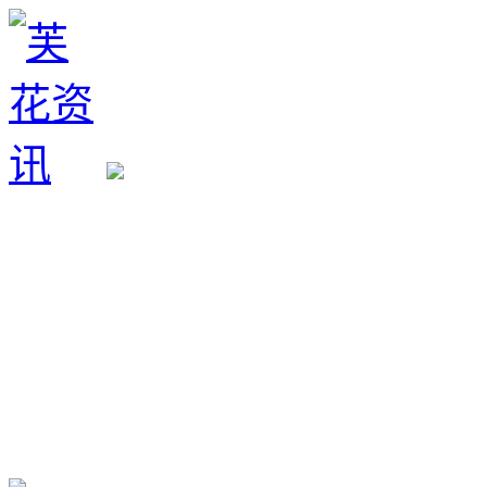
生育政策
备孕经验
备孕生男
备孕生女
怀孕验孕
孕期检查
孕期饮食
男女早知
孕期知识
育儿工具
清宫图表