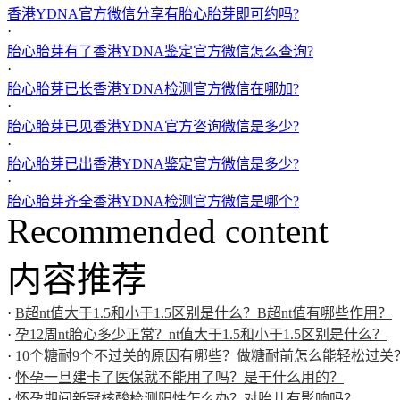
香港YDNA官方微信分享有胎心胎芽即可约吗?
·
胎心胎芽有了香港YDNA鉴定官方微信怎么查询?
·
胎心胎芽已长香港YDNA检测官方微信在哪加?
·
胎心胎芽已见香港YDNA官方咨询微信是多少?
·
胎心胎芽已出香港YDNA鉴定官方微信是多少?
·
胎心胎芽齐全香港YDNA检测官方微信是哪个?
Recommended content
内容推荐
·
B超nt值大于1.5和小于1.5区别是什么？B超nt值有哪些作用？
·
孕12周nt胎心多少正常？nt值大于1.5和小于1.5区别是什么？
·
10个糖耐9个不过关的原因有哪些？做糖耐前怎么能轻松过关
·
怀孕一旦建卡了医保就不能用了吗？是干什么用的？
·
怀孕期间新冠核酸检测阳性怎么办？对胎儿有影响吗？