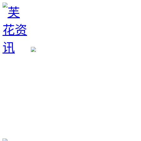
生育政策
备孕经验
备孕生男
备孕生女
怀孕验孕
孕期检查
孕期饮食
男女早知
孕期知识
育儿工具
清宫图表