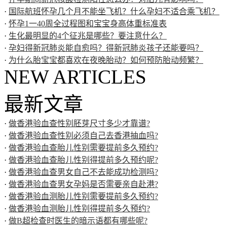
·
国际航班怀孕几个月不能坐飞机？什么孕妇不适合乘飞机？
·
怀孕1一40周全过程图和宝宝身高体重标准表
·
生化最明显的4个征兆是哪些？要注意什么？
·
孕妇得新冠肺炎能自愈吗？得新冠肺炎孩子还能要吗？
·
为什么胎宝宝都喜欢在夜晚胎动？如何预防胎动频繁？
NEW ARTICLES
最新文章
·
做香港验血查性别胚芽尺寸多少才靠谱?
·
做香港验血查性别必须自己去香港抽血吗?
·
做香港验血查胎儿性别需要提前多久预约?
·
做香港验血查胎儿性别得提前多久预约呢?
·
做香港验血查男女自己不去能成功检测吗?
·
做香港验血查男女孕妈是否需要亲自赴港?
·
做香港验血测胎儿性别需要提前多久预约?
·
做香港验血测胎儿性别得提前多久预约?
·
做B超检查时医生的暗示语都有哪些呢?