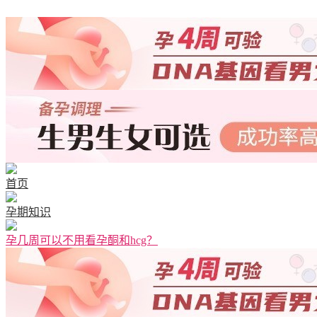
首页
孕期知识
孕几周可以不用看孕酮和hcg？