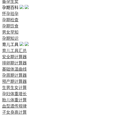
备孕生女
孕期百科
怀孕验孕
孕期检查
孕期饮食
男女早知
孕期知识
育儿工具
育儿工具汇总
安全期计算器
排卵期计算器
基础体温曲线
孕周期计算器
预产期计算器
生男生女计算
孕妇体重增长
胎儿体重计算
血型遗传规律
子女身高计算