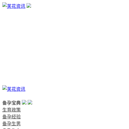
生育政策
备孕经验
备孕生男
备孕生女
怀孕验孕
孕期检查
孕期饮食
男女早知
孕期知识
育儿工具
清宫图表
首页
备孕宝典
生育政策
备孕经验
备孕生男