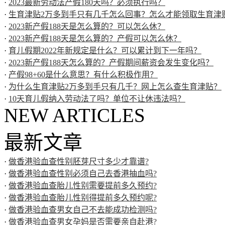
·
2023最新劳动法产假180天吗？必须执行吗？
·
生育津贴2万多到手只有几千怎么回事？怎么才能领取生育津
·
2023新产假188天是怎么算的？可以怎么休？
·
2023新产假188天是怎么算的？产假可以怎么休？
·
育儿假期2022年新规定是什么？可以累计到下一年吗？
·
2023新产假188天怎么算的？产假期间薪资会发生变化吗？
·
产假98+60是什么意思？有什么积极作用？
·
为什么生育津贴2万多到手只有几千？网上怎么查生育津贴？
·
10天育儿假纳入劳动法了吗？单位不让休违法吗？
NEW ARTICLES
最新文章
·
做香港验血查性别胚芽尺寸多少才靠谱?
·
做香港验血查性别必须自己去香港抽血吗?
·
做香港验血查胎儿性别需要提前多久预约?
·
做香港验血查胎儿性别得提前多久预约呢?
·
做香港验血查男女自己不去能成功检测吗?
·
做香港验血查男女孕妈是否需要亲自赴港?