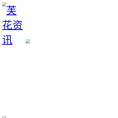
生育政策
备孕经验
备孕生男
备孕生女
怀孕验孕
孕期检查
孕期饮食
男女早知
孕期知识
育儿工具
清宫图表