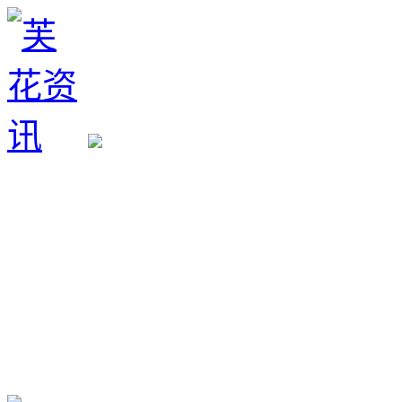
生育政策
备孕经验
备孕生男
备孕生女
怀孕验孕
孕期检查
孕期饮食
男女早知
孕期知识
育儿工具
清宫图表