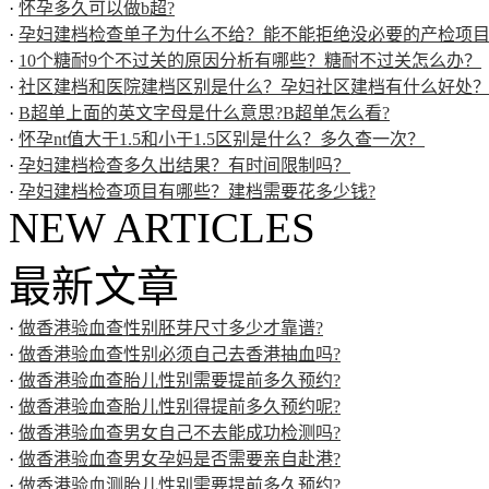
·
怀孕多久可以做b超?
·
孕妇建档检查单子为什么不给？能不能拒绝没必要的产检项
·
10个糖耐9个不过关的原因分析有哪些？糖耐不过关怎么办？
·
社区建档和医院建档区别是什么？孕妇社区建档有什么好处
·
B超单上面的英文字母是什么意思?B超单怎么看?
·
怀孕nt值大于1.5和小于1.5区别是什么？多久查一次？
·
孕妇建档检查多久出结果？有时间限制吗？
·
孕妇建档检查项目有哪些？建档需要花多少钱?
NEW ARTICLES
最新文章
·
做香港验血查性别胚芽尺寸多少才靠谱?
·
做香港验血查性别必须自己去香港抽血吗?
·
做香港验血查胎儿性别需要提前多久预约?
·
做香港验血查胎儿性别得提前多久预约呢?
·
做香港验血查男女自己不去能成功检测吗?
·
做香港验血查男女孕妈是否需要亲自赴港?
·
做香港验血测胎儿性别需要提前多久预约?