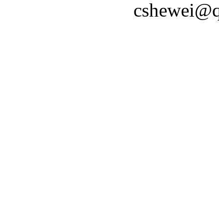
cshewei