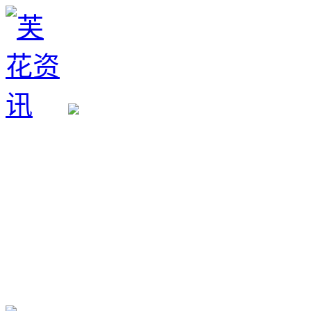
生育政策
备孕经验
备孕生男
备孕生女
怀孕验孕
孕期检查
孕期饮食
男女早知
孕期知识
育儿工具
清宫图表