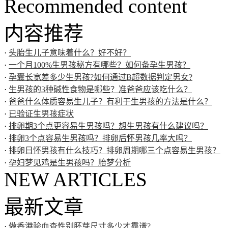
Recommended content
内容推荐
·
头胎生儿子意味着什么？好不好？
·
一个月100%生男孩秘方有哪些？如何备孕生男孩？
·
孕囊长宽差多少生男孩?如何通过B超数据判定男女?
·
生男孩的3种碱性食物是哪些？准爸爸应该吃什么？
·
爸爸什么体质容易生儿子？有利于生男孩的方法是什么？
·
已验证生男孩症状
·
排卵期3个点更容易生男孩吗？想生男孩有什么建议吗？
·
排卵3个点容易生男孩吗？排卵后怀男孩几率大吗？
·
排卵日怀男孩有什么技巧？排卵周期哪三个点容易生男孩？
·
孕妇梦见鸡是生男孩吗？胎梦分析
NEW ARTICLES
最新文章
·
做香港验血查性别胚芽尺寸多少才靠谱?