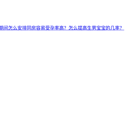
期间怎么安排同房容易受孕率高？怎么提高生男宝宝的几率？