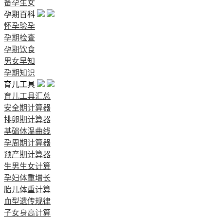
备孕生女
孕期百科
怀孕验孕
孕期检查
孕期饮食
男女早知
孕期知识
育儿工具
育儿工具汇总
安全期计算器
排卵期计算器
基础体温曲线
孕周期计算器
预产期计算器
生男生女计算
孕妇体重增长
胎儿体重计算
血型遗传规律
子女身高计算