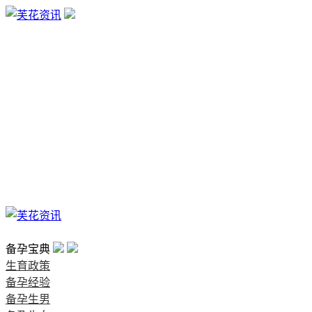
生育政策
备孕经验
备孕生男
备孕生女
怀孕验孕
孕期检查
孕期饮食
男女早知
孕期知识
育儿工具
清宫图表
首页
备孕宝典
生育政策
备孕经验
备孕生男