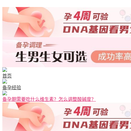
清宫图表
首页
备孕经验
备孕期需要吃什么维生素？怎么调整酸碱度？