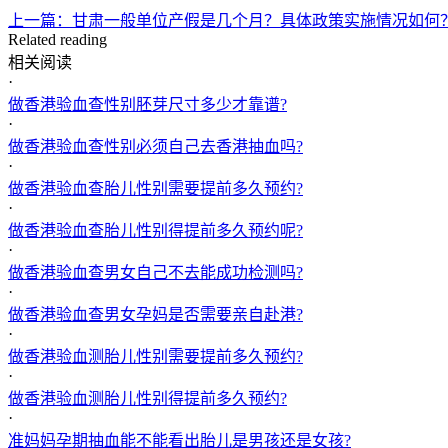
上一篇：甘肃一般单位产假是几个月？具体政策实施情况如何
Related reading
相关阅读
·
做香港验血查性别胚芽尺寸多少才靠谱?
·
做香港验血查性别必须自己去香港抽血吗?
·
做香港验血查胎儿性别需要提前多久预约?
·
做香港验血查胎儿性别得提前多久预约呢?
·
做香港验血查男女自己不去能成功检测吗?
·
做香港验血查男女孕妈是否需要亲自赴港?
·
做香港验血测胎儿性别需要提前多久预约?
·
做香港验血测胎儿性别得提前多久预约?
·
准妈妈孕期抽血能不能看出胎儿是男孩还是女孩?