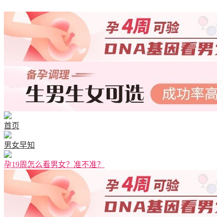
清宫图表
首页
男女早知
孕19周怎么看男女？准不准？