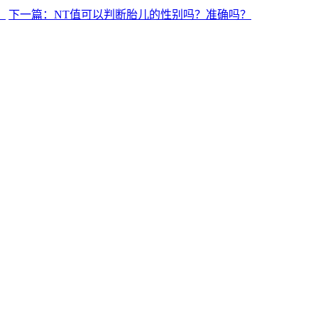
？
下一篇：NT值可以判断胎儿的性别吗？准确吗？