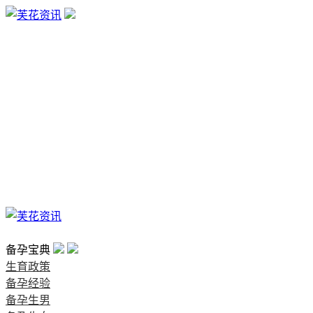
生育政策
备孕经验
备孕生男
备孕生女
怀孕验孕
孕期检查
孕期饮食
男女早知
孕期知识
育儿工具
清宫图表
首页
备孕宝典
生育政策
备孕经验
备孕生男