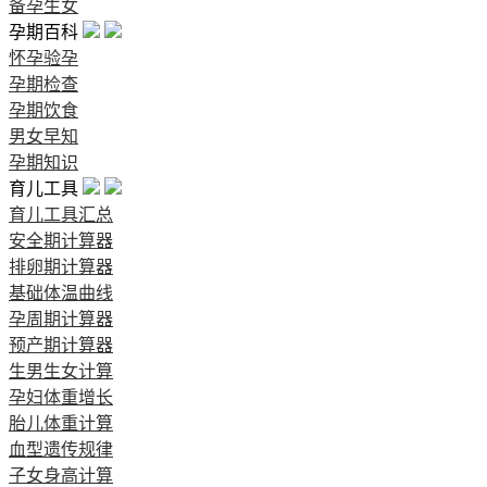
备孕生女
孕期百科
怀孕验孕
孕期检查
孕期饮食
男女早知
孕期知识
育儿工具
育儿工具汇总
安全期计算器
排卵期计算器
基础体温曲线
孕周期计算器
预产期计算器
生男生女计算
孕妇体重增长
胎儿体重计算
血型遗传规律
子女身高计算