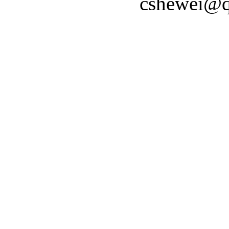
cshewei