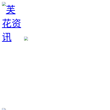
生育政策
备孕经验
备孕生男
备孕生女
怀孕验孕
孕期检查
孕期饮食
男女早知
孕期知识
育儿工具
清宫图表