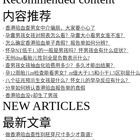
内容推荐
·
香港验血查男女中介骗局，大家要小心了
·
孕囊男孩女孩对照表怎么看？孕囊大小看男女准不准？
·
怎么确定香港验血单子真假？报告单如何分辨？
·
怀孕NT低于1.3的一般是男孩吗？怀男孩会有什么症状？
·
无创dna看胎儿性别全是负数表示什么?
·
查男孩女孩抽血化验费用多少？多久才能出结果？
·
孕12周胎儿nt检查能看男女？nt值大于1.5和小于1.5区别是什
·
八个征兆预示生女孩是什么？怀女儿的早孕反应有什么？
·
分享如何辨认香港验血报告单的真假
·
香港验血没y却生了男孩
NEW ARTICLES
最新文章
·
做香港验血查性别胚芽尺寸多少才靠谱?