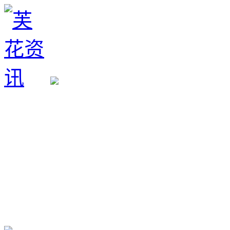
生育政策
备孕经验
备孕生男
备孕生女
怀孕验孕
孕期检查
孕期饮食
男女早知
孕期知识
育儿工具
清宫图表