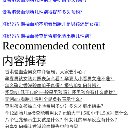
做香港验血测胎儿性别需要提前多久预约?
·
做香港验血测胎儿性别得提前多久预约?
·
准妈妈孕期抽血能不能看出胎儿是男孩还是女孩?
·
准妈妈孕期抽血检查是否能化验出胎儿性别?
Recommended content
内容推荐
·
香港验血查男女中介骗局，大家要小心了
·
孕囊男孩女孩对照表怎么看？孕囊大小看男女准不准？
·
怎么确定香港验血单子真假？报告单如何分辨？
·
怀孕NT低于1.3的一般是男孩吗？怀男孩会有什么症状？
·
无创dna看胎儿性别全是负数表示什么?
·
查男孩女孩抽血化验费用多少？多久才能出结果？
·
孕12周胎儿nt检查能看男女？nt值大于1.5和小于1.5区别是什
·
八个征兆预示生女孩是什么？怀女儿的早孕反应有什么？
·
分享如何辨认香港验血报告单的真假