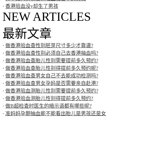
·
香港验血没y却生了男孩
NEW ARTICLES
最新文章
·
做香港验血查性别胚芽尺寸多少才靠谱?
·
做香港验血查性别必须自己去香港抽血吗?
·
做香港验血查胎儿性别需要提前多久预约?
·
做香港验血查胎儿性别得提前多久预约呢?
·
做香港验血查男女自己不去能成功检测吗?
·
做香港验血查男女孕妈是否需要亲自赴港?
·
做香港验血测胎儿性别需要提前多久预约?
·
做香港验血测胎儿性别得提前多久预约?
·
做B超检查时医生的暗示语都有哪些呢?
·
准妈妈孕期抽血能不能看出胎儿是男孩还是女