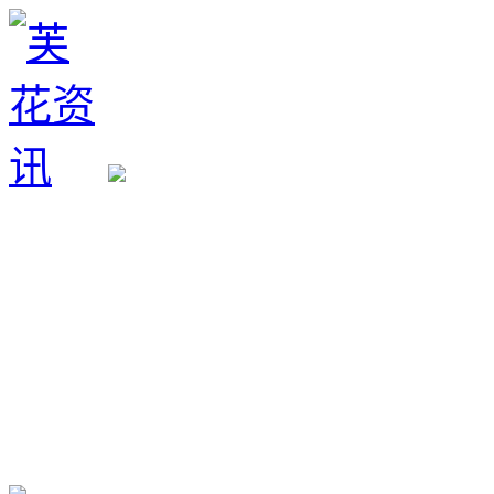
生育政策
备孕经验
备孕生男
备孕生女
怀孕验孕
孕期检查
孕期饮食
男女早知
孕期知识
育儿工具
清宫图表