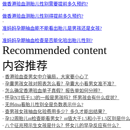
做香港验血测胎儿性别需要提前多久预约?
·
做香港验血测胎儿性别得提前多久预约?
·
准妈妈孕期抽血能不能看出胎儿是男孩还是女孩?
·
准妈妈孕期抽血检查是否能化验出胎儿性别?
Recommended content
内容推荐
·
香港验血查男女中介骗局，大家要小心了
·
孕囊男孩女孩对照表怎么看？孕囊大小看男女准不准？
·
怎么确定香港验血单子真假？报告单如何分辨？
·
怀孕NT低于1.3的一般是男孩吗？怀男孩会有什么症状？
·
无创dna看胎儿性别全是负数表示什么?
·
查男孩女孩抽血化验费用多少？多久才能出结果？
·
孕12周胎儿nt检查能看男女？nt值大于1.5和小于1.5区别是什
·
八个征兆预示生女孩是什么？怀女儿的早孕反应有什么？