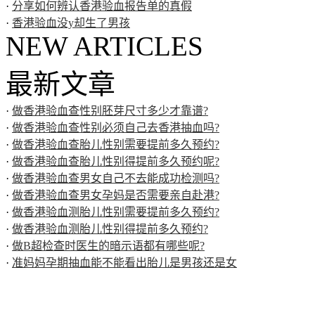
·
分享如何辨认香港验血报告单的真假
·
香港验血没y却生了男孩
NEW ARTICLES
最新文章
·
做香港验血查性别胚芽尺寸多少才靠谱?
·
做香港验血查性别必须自己去香港抽血吗?
·
做香港验血查胎儿性别需要提前多久预约?
·
做香港验血查胎儿性别得提前多久预约呢?
·
做香港验血查男女自己不去能成功检测吗?
·
做香港验血查男女孕妈是否需要亲自赴港?
·
做香港验血测胎儿性别需要提前多久预约?
·
做香港验血测胎儿性别得提前多久预约?
·
做B超检查时医生的暗示语都有哪些呢?
·
准妈妈孕期抽血能不能看出胎儿是男孩还是女