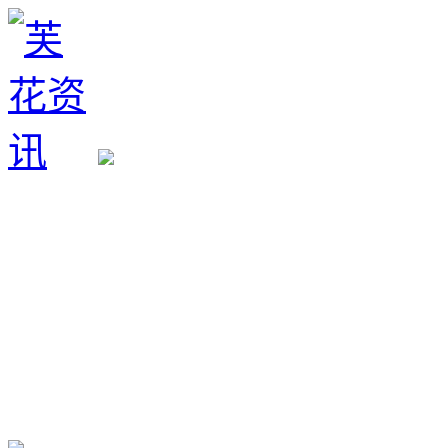
生育政策
备孕经验
备孕生男
备孕生女
怀孕验孕
孕期检查
孕期饮食
男女早知
孕期知识
育儿工具
清宫图表