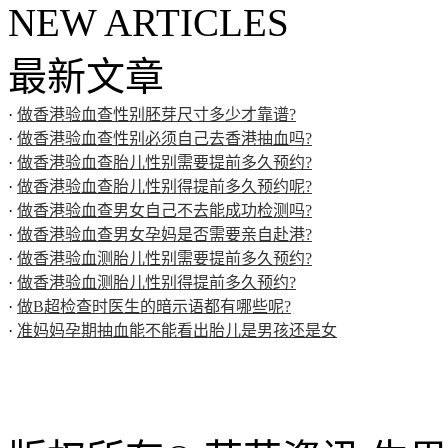
NEW ARTICLES
最新文章
·
做香港验血查性别胚芽尺寸多少才靠谱?
·
做香港验血查性别必须自己去香港抽血吗?
·
做香港验血查胎儿性别需要提前多久预约?
·
做香港验血查胎儿性别得提前多久预约呢?
·
做香港验血查男女自己不去能成功检测吗?
·
做香港验血查男女孕妈是否需要亲自赴港?
·
做香港验血测胎儿性别需要提前多久预约?
·
做香港验血测胎儿性别得提前多久预约?
·
做B超检查时医生的暗示语都有哪些呢?
·
准妈妈孕期抽血能不能看出胎儿是男孩还是女