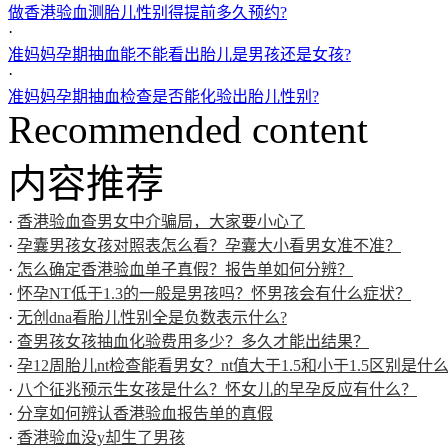
做香港验血测胎儿性别得提前多久预约?
·
准妈妈孕期抽血能不能看出胎儿是男孩还是女孩?
·
准妈妈孕期抽血检查是否能化验出胎儿性别?
Recommended content
内容推荐
·
香港验血查男女中介骗局，大家要小心了
·
孕囊男孩女孩对照表怎么看？孕囊大小看男女准不准？
·
怎么确定香港验血单子真假？报告单如何分辨？
·
怀孕NT低于1.3的一般是男孩吗？怀男孩会有什么症状？
·
无创dna看胎儿性别全是负数表示什么?
·
查男孩女孩抽血化验费用多少？多久才能出结果？
·
孕12周胎儿nt检查能看男女？nt值大于1.5和小于1.5区别是什
·
八个征兆预示生女孩是什么？怀女儿的早孕反应有什么？
·
分享如何辨认香港验血报告单的真假
·
香港验血没y却生了男孩