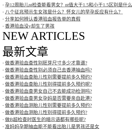
·
孕12周胎儿nt检查能看男女？nt值大于1.5和小于1.5区别是什
·
八个征兆预示生女孩是什么？怀女儿的早孕反应有什么？
·
分享如何辨认香港验血报告单的真假
·
香港验血没y却生了男孩
NEW ARTICLES
最新文章
·
做香港验血查性别胚芽尺寸多少才靠谱?
·
做香港验血查性别必须自己去香港抽血吗?
·
做香港验血查胎儿性别需要提前多久预约?
·
做香港验血查胎儿性别得提前多久预约呢?
·
做香港验血查男女自己不去能成功检测吗?
·
做香港验血查男女孕妈是否需要亲自赴港?
·
做香港验血测胎儿性别需要提前多久预约?
·
做香港验血测胎儿性别得提前多久预约?
·
做B超检查时医生的暗示语都有哪些呢?
·
准妈妈孕期抽血能不能看出胎儿是男孩还是女