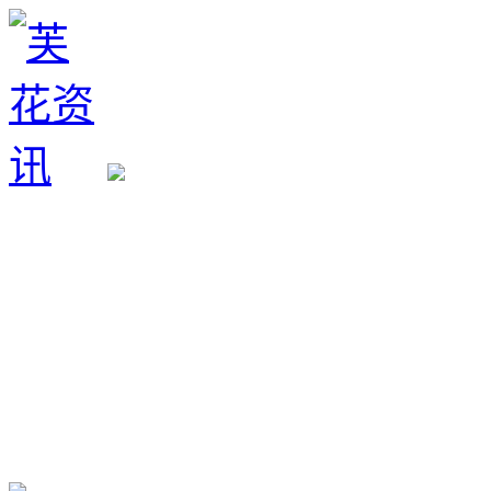
生育政策
备孕经验
备孕生男
备孕生女
怀孕验孕
孕期检查
孕期饮食
男女早知
孕期知识
育儿工具
清宫图表