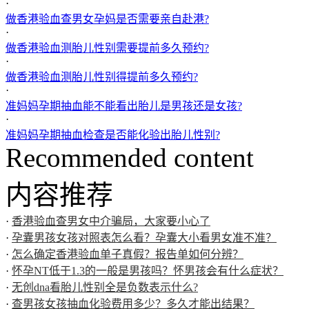
·
做香港验血查男女孕妈是否需要亲自赴港?
·
做香港验血测胎儿性别需要提前多久预约?
·
做香港验血测胎儿性别得提前多久预约?
·
准妈妈孕期抽血能不能看出胎儿是男孩还是女孩?
·
准妈妈孕期抽血检查是否能化验出胎儿性别?
Recommended content
内容推荐
·
香港验血查男女中介骗局，大家要小心了
·
孕囊男孩女孩对照表怎么看？孕囊大小看男女准不准？
·
怎么确定香港验血单子真假？报告单如何分辨？
·
怀孕NT低于1.3的一般是男孩吗？怀男孩会有什么症状？
·
无创dna看胎儿性别全是负数表示什么?
·
查男孩女孩抽血化验费用多少？多久才能出结果？