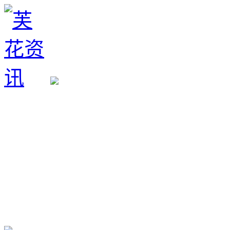
生育政策
备孕经验
备孕生男
备孕生女
怀孕验孕
孕期检查
孕期饮食
男女早知
孕期知识
育儿工具
清宫图表