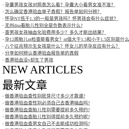
·
孕囊男孩女孩对照表怎么看？孕囊大小看男女准不准？
·
怎么确定香港验血单子真假？报告单如何分辨？
·
怀孕NT低于1.3的一般是男孩吗？怀男孩会有什么症状？
·
无创dna看胎儿性别全是负数表示什么?
·
查男孩女孩抽血化验费用多少？多久才能出结果？
·
孕12周胎儿nt检查能看男女？nt值大于1.5和小于1.5区别是什
·
八个征兆预示生女孩是什么？怀女儿的早孕反应有什么？
·
分享如何辨认香港验血报告单的真假
·
香港验血没y却生了男孩
NEW ARTICLES
最新文章
·
做香港验血查性别胚芽尺寸多少才靠谱?
·
做香港验血查性别必须自己去香港抽血吗?
·
做香港验血查胎儿性别需要提前多久预约?
·
做香港验血查胎儿性别得提前多久预约呢?
·
做香港验血查男女自己不去能成功检测吗?