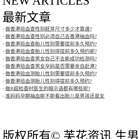
NEW ARTICLES
最新文章
·
做香港验血查性别胚芽尺寸多少才靠谱?
·
做香港验血查性别必须自己去香港抽血吗?
·
做香港验血查胎儿性别需要提前多久预约?
·
做香港验血查胎儿性别得提前多久预约呢?
·
做香港验血查男女自己不去能成功检测吗?
·
做香港验血查男女孕妈是否需要亲自赴港?
·
做香港验血测胎儿性别需要提前多久预约?
·
做香港验血测胎儿性别得提前多久预约?
·
做B超检查时医生的暗示语都有哪些呢?
·
准妈妈孕期抽血能不能看出胎儿是男孩还是女
版权所有© 芙花资讯 生