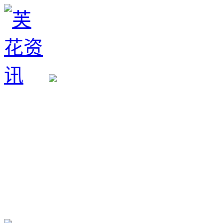
生育政策
备孕经验
备孕生男
备孕生女
怀孕验孕
孕期检查
孕期饮食
男女早知
孕期知识
育儿工具
清宫图表