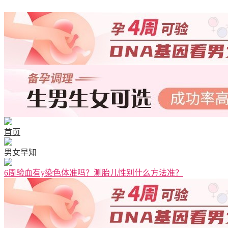
首页
男女早知
6周验血有y染色体准吗？测胎儿性别什么方法准？