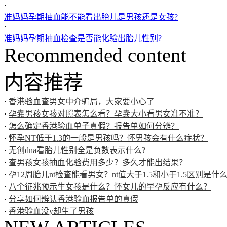
·
准妈妈孕期抽血能不能看出胎儿是男孩还是女孩?
·
准妈妈孕期抽血检查是否能化验出胎儿性别?
Recommended content
内容推荐
·
香港验血查男女中介骗局，大家要小心了
·
孕囊男孩女孩对照表怎么看？孕囊大小看男女准不准？
·
怎么确定香港验血单子真假？报告单如何分辨？
·
怀孕NT低于1.3的一般是男孩吗？怀男孩会有什么症状？
·
无创dna看胎儿性别全是负数表示什么?
·
查男孩女孩抽血化验费用多少？多久才能出结果？
·
孕12周胎儿nt检查能看男女？nt值大于1.5和小于1.5区别是什
·
八个征兆预示生女孩是什么？怀女儿的早孕反应有什么？
·
分享如何辨认香港验血报告单的真假
·
香港验血没y却生了男孩