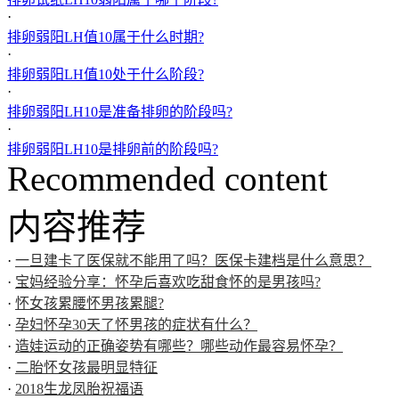
·
排卵弱阳LH值10属于什么时期?
·
排卵弱阳LH值10处于什么阶段?
·
排卵弱阳LH10是准备排卵的阶段吗?
·
排卵弱阳LH10是排卵前的阶段吗?
Recommended content
内容推荐
·
一旦建卡了医保就不能用了吗？医保卡建档是什么意思？
·
宝妈经验分享：怀孕后喜欢吃甜食怀的是男孩吗?
·
怀女孩累腰怀男孩累腿?
·
孕妇怀孕30天了怀男孩的症状有什么？
·
造娃运动的正确姿势有哪些？哪些动作最容易怀孕？
·
二胎怀女孩最明显特征
·
2018生龙凤胎祝福语