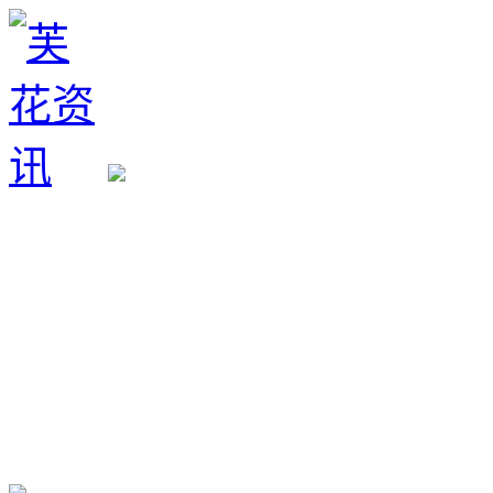
生育政策
备孕经验
备孕生男
备孕生女
怀孕验孕
孕期检查
孕期饮食
男女早知
孕期知识
育儿工具
清宫图表