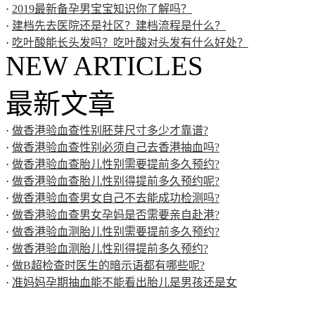
·
2019最新备孕男宝宝知识你了解吗？
·
建档先去医院还是社区？建档流程是什么？
·
吃叶酸能长头发吗？吃叶酸对头发有什么好处？
NEW ARTICLES
最新文章
·
做香港验血查性别胚芽尺寸多少才靠谱?
·
做香港验血查性别必须自己去香港抽血吗?
·
做香港验血查胎儿性别需要提前多久预约?
·
做香港验血查胎儿性别得提前多久预约呢?
·
做香港验血查男女自己不去能成功检测吗?
·
做香港验血查男女孕妈是否需要亲自赴港?
·
做香港验血测胎儿性别需要提前多久预约?
·
做香港验血测胎儿性别得提前多久预约?
·
做B超检查时医生的暗示语都有哪些呢?
·
准妈妈孕期抽血能不能看出胎儿是男孩还是女