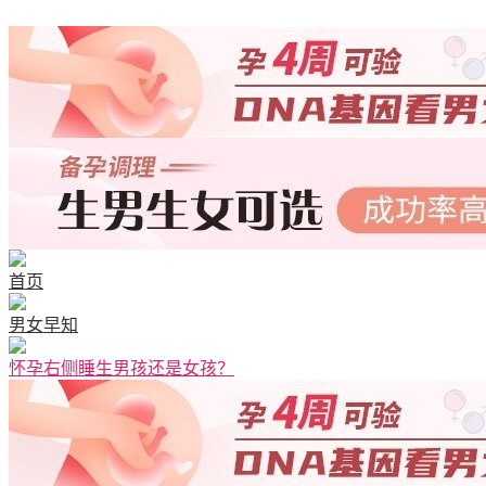
清宫图表
首页
男女早知
怀孕右侧睡生男孩还是女孩？