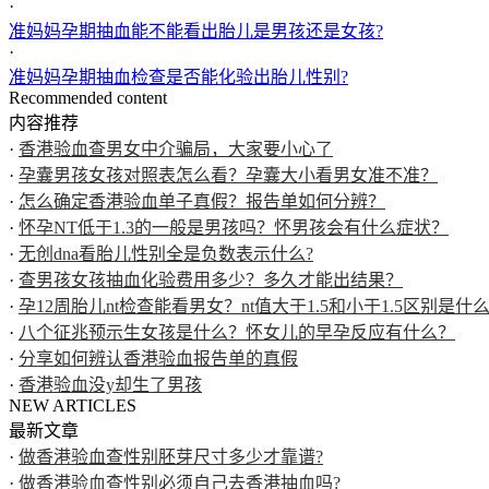
·
准妈妈孕期抽血能不能看出胎儿是男孩还是女孩?
·
准妈妈孕期抽血检查是否能化验出胎儿性别?
Recommended content
内容推荐
·
香港验血查男女中介骗局，大家要小心了
·
孕囊男孩女孩对照表怎么看？孕囊大小看男女准不准？
·
怎么确定香港验血单子真假？报告单如何分辨？
·
怀孕NT低于1.3的一般是男孩吗？怀男孩会有什么症状？
·
无创dna看胎儿性别全是负数表示什么?
·
查男孩女孩抽血化验费用多少？多久才能出结果？
·
孕12周胎儿nt检查能看男女？nt值大于1.5和小于1.5区别是什
·
八个征兆预示生女孩是什么？怀女儿的早孕反应有什么？
·
分享如何辨认香港验血报告单的真假
·
香港验血没y却生了男孩
NEW ARTICLES
最新文章
·
做香港验血查性别胚芽尺寸多少才靠谱?
·
做香港验血查性别必须自己去香港抽血吗?