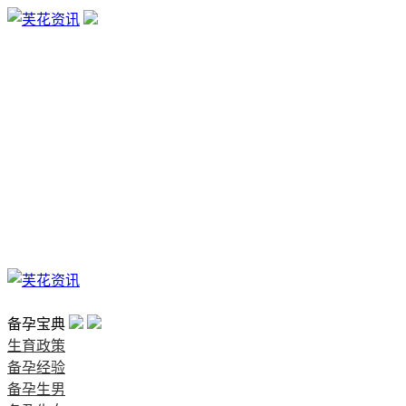
生育政策
备孕经验
备孕生男
备孕生女
怀孕验孕
孕期检查
孕期饮食
男女早知
孕期知识
育儿工具
清宫图表
首页
备孕宝典
生育政策
备孕经验
备孕生男