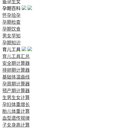
备孕生女
孕期百科
怀孕验孕
孕期检查
孕期饮食
男女早知
孕期知识
育儿工具
育儿工具汇总
安全期计算器
排卵期计算器
基础体温曲线
孕周期计算器
预产期计算器
生男生女计算
孕妇体重增长
胎儿体重计算
血型遗传规律
子女身高计算