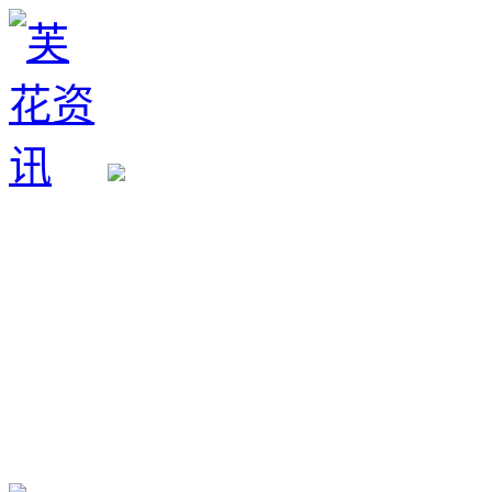
生育政策
备孕经验
备孕生男
备孕生女
怀孕验孕
孕期检查
孕期饮食
男女早知
孕期知识
育儿工具
清宫图表