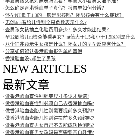
·
孕囊男孩女孩对照表怎么看？孕囊大小看男女准不准？
·
怎么确定香港验血单子真假？报告单如何分辨？
·
怀孕NT低于1.3的一般是男孩吗？怀男孩会有什么症状？
·
无创dna看胎儿性别全是负数表示什么?
·
查男孩女孩抽血化验费用多少？多久才能出结果？
·
孕12周胎儿nt检查能看男女？nt值大于1.5和小于1.5区别是什
·
八个征兆预示生女孩是什么？怀女儿的早孕反应有什么？
·
分享如何辨认香港验血报告单的真假
·
香港验血没y却生了男孩
NEW ARTICLES
最新文章
·
做香港验血查性别胚芽尺寸多少才靠谱?
·
做香港验血查性别必须自己去香港抽血吗?
·
做香港验血查胎儿性别需要提前多久预约?
·
做香港验血查胎儿性别得提前多久预约呢?
·
做香港验血查男女自己不去能成功检测吗?
·
做香港验血查男女孕妈是否需要亲自赴港?