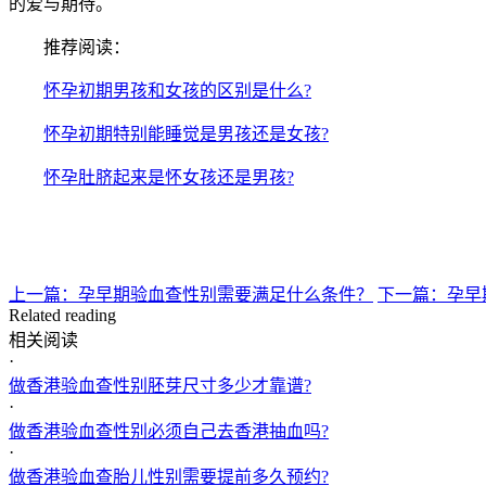
的爱与期待。
推荐阅读：
怀孕初期男孩和女孩的区别是什么?
怀孕初期特别能睡觉是男孩还是女孩?
怀孕肚脐起来是怀女孩还是男孩?
上一篇：孕早期验血查性别需要满足什么条件？
下一篇：孕早
Related reading
相关阅读
·
做香港验血查性别胚芽尺寸多少才靠谱?
·
做香港验血查性别必须自己去香港抽血吗?
·
做香港验血查胎儿性别需要提前多久预约?