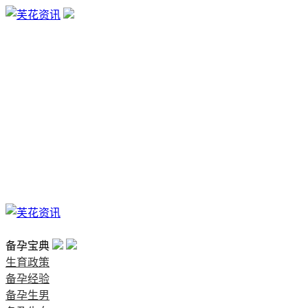
生育政策
备孕经验
备孕生男
备孕生女
怀孕验孕
孕期检查
孕期饮食
男女早知
孕期知识
育儿工具
清宫图表
首页
备孕宝典
生育政策
备孕经验
备孕生男