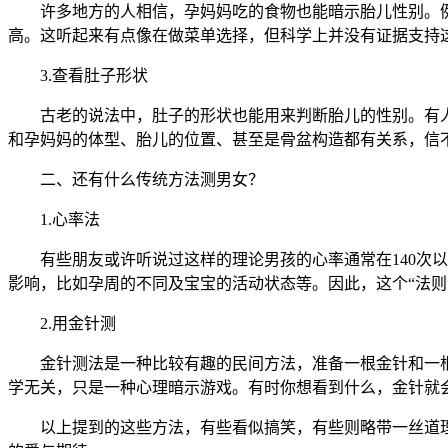
许多地方的人相信，孕妈妈吃的食物也能暗示胎儿性别。例
高。这听起来有点像在做菜单选择，但科学上并没有证据支持
3.查看肚子形状
古老的说法中，肚子的形状也能用来判断胎儿的性别。有人认
和孕妈妈的体型、胎儿的位置、甚至是骨盆构造都有关系，信
二、还有什么传统方法测男女？
1.心率法
有些朋友或许听说过这样的理论男孩的心率通常在140次以
影响，比如孕周的不同及宝宝的活动状态等。因此，这个“法则
2.用金针测
金针测法是一种比较有趣的民间方法，准备一根金针和一根
学无关，只是一种心理暗示游戏。有时你想看到什么，金针就会
以上提到的这些方法，有些看似搞笑，有些则略带一丝道理