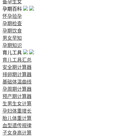
备孕生女
孕期百科
怀孕验孕
孕期检查
孕期饮食
男女早知
孕期知识
育儿工具
育儿工具汇总
安全期计算器
排卵期计算器
基础体温曲线
孕周期计算器
预产期计算器
生男生女计算
孕妇体重增长
胎儿体重计算
血型遗传规律
子女身高计算