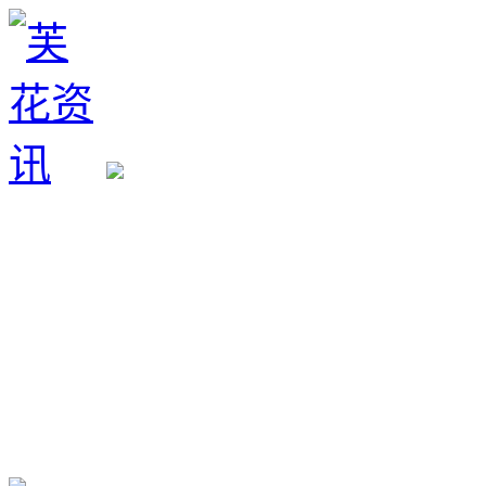
生育政策
备孕经验
备孕生男
备孕生女
怀孕验孕
孕期检查
孕期饮食
男女早知
孕期知识
育儿工具
清宫图表