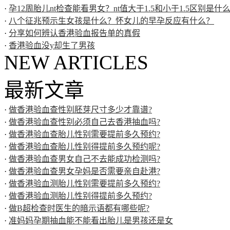
·
孕12周胎儿nt检查能看男女？nt值大于1.5和小于1.5区别是什
·
八个征兆预示生女孩是什么？怀女儿的早孕反应有什么？
·
分享如何辨认香港验血报告单的真假
·
香港验血没y却生了男孩
NEW ARTICLES
最新文章
·
做香港验血查性别胚芽尺寸多少才靠谱?
·
做香港验血查性别必须自己去香港抽血吗?
·
做香港验血查胎儿性别需要提前多久预约?
·
做香港验血查胎儿性别得提前多久预约呢?
·
做香港验血查男女自己不去能成功检测吗?
·
做香港验血查男女孕妈是否需要亲自赴港?
·
做香港验血测胎儿性别需要提前多久预约?
·
做香港验血测胎儿性别得提前多久预约?
·
做B超检查时医生的暗示语都有哪些呢?
·
准妈妈孕期抽血能不能看出胎儿是男孩还是女