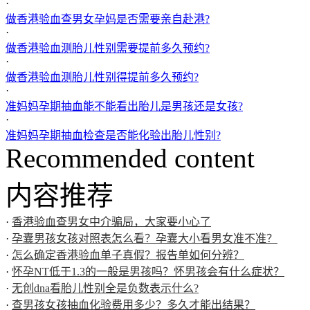
·
做香港验血查男女孕妈是否需要亲自赴港?
·
做香港验血测胎儿性别需要提前多久预约?
·
做香港验血测胎儿性别得提前多久预约?
·
准妈妈孕期抽血能不能看出胎儿是男孩还是女孩?
·
准妈妈孕期抽血检查是否能化验出胎儿性别?
Recommended content
内容推荐
·
香港验血查男女中介骗局，大家要小心了
·
孕囊男孩女孩对照表怎么看？孕囊大小看男女准不准？
·
怎么确定香港验血单子真假？报告单如何分辨？
·
怀孕NT低于1.3的一般是男孩吗？怀男孩会有什么症状？
·
无创dna看胎儿性别全是负数表示什么?
·
查男孩女孩抽血化验费用多少？多久才能出结果？