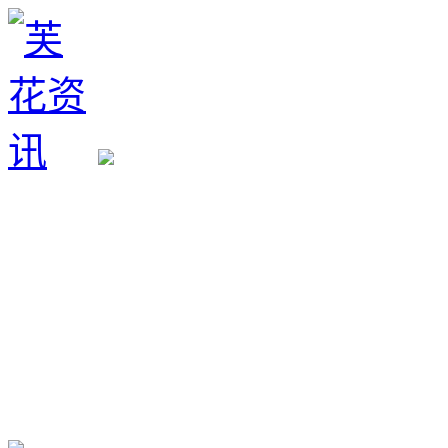
生育政策
备孕经验
备孕生男
备孕生女
怀孕验孕
孕期检查
孕期饮食
男女早知
孕期知识
育儿工具
清宫图表