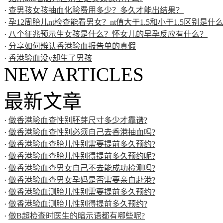
·
查男孩女孩抽血化验费用多少？多久才能出结果？
·
孕12周胎儿nt检查能看男女？nt值大于1.5和小于1.5区别是什
·
八个征兆预示生女孩是什么？怀女儿的早孕反应有什么？
·
分享如何辨认香港验血报告单的真假
·
香港验血没y却生了男孩
NEW ARTICLES
最新文章
·
做香港验血查性别胚芽尺寸多少才靠谱?
·
做香港验血查性别必须自己去香港抽血吗?
·
做香港验血查胎儿性别需要提前多久预约?
·
做香港验血查胎儿性别得提前多久预约呢?
·
做香港验血查男女自己不去能成功检测吗?
·
做香港验血查男女孕妈是否需要亲自赴港?
·
做香港验血测胎儿性别需要提前多久预约?
·
做香港验血测胎儿性别得提前多久预约?
·
做B超检查时医生的暗示语都有哪些呢?