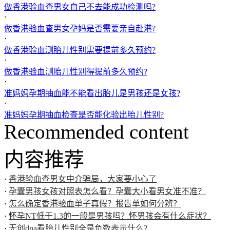
做香港验血查男女自己不去能成功检测吗?
·
做香港验血查男女孕妈是否需要亲自赴港?
·
做香港验血测胎儿性别需要提前多久预约?
·
做香港验血测胎儿性别得提前多久预约?
·
准妈妈孕期抽血能不能看出胎儿是男孩还是女孩?
·
准妈妈孕期抽血检查是否能化验出胎儿性别?
Recommended content
内容推荐
·
香港验血查男女中介骗局，大家要小心了
·
孕囊男孩女孩对照表怎么看？孕囊大小看男女准不准？
·
怎么确定香港验血单子真假？报告单如何分辨？
·
怀孕NT低于1.3的一般是男孩吗？怀男孩会有什么症状？
·
无创dna看胎儿性别全是负数表示什么?