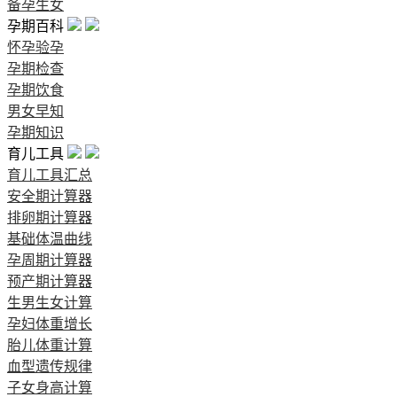
备孕生女
孕期百科
怀孕验孕
孕期检查
孕期饮食
男女早知
孕期知识
育儿工具
育儿工具汇总
安全期计算器
排卵期计算器
基础体温曲线
孕周期计算器
预产期计算器
生男生女计算
孕妇体重增长
胎儿体重计算
血型遗传规律
子女身高计算