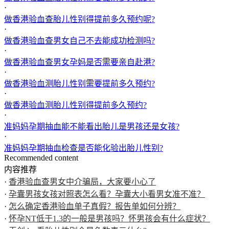
·
做香港验血查胎儿性别得提前多久预约呢?
·
做香港验血查男女自己不去能成功检测吗?
·
做香港验血查男女孕妈是否需要亲自赴港?
·
做香港验血测胎儿性别需要提前多久预约?
·
做香港验血测胎儿性别得提前多久预约?
·
准妈妈孕期抽血能不能看出胎儿是男孩还是女孩?
·
准妈妈孕期抽血检查是否能化验出胎儿性别?
Recommended content
内容推荐
·
香港验血查男女中介骗局，大家要小心了
·
孕囊男孩女孩对照表怎么看？孕囊大小看男女准不准？
·
怎么确定香港验血单子真假？报告单如何分辨？
·
怀孕NT低于1.3的一般是男孩吗？怀男孩会有什么症状？