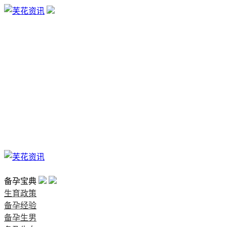
生育政策
备孕经验
备孕生男
备孕生女
怀孕验孕
孕期检查
孕期饮食
男女早知
孕期知识
育儿工具
清宫图表
首页
备孕宝典
生育政策
备孕经验
备孕生男