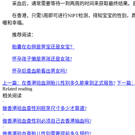
采血后，通常需要等待一到两周的时间来获取最终结果。虽
在香港，只需5周即可进行NIPT检测，得知宝宝的性别，
暖和幸福。
推荐阅读：
胎囊在右侧是男宝还是女宝？
怀孕孩子懒是男孩还是女孩?
怀孕后查血能看出男女吗?
上一篇：在香港验血测胎儿性别多久能拿到正式报告?
下一篇：
Related reading
相关阅读
·
做香港验血查性别胚芽尺寸多少才靠谱?
·
做香港验血查性别必须自己去香港抽血吗?
·
做香港验血查胎儿性别需要提前多久预约?