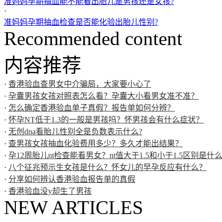
准妈妈孕期抽血能不能看出胎儿是男孩还是女孩?
·
准妈妈孕期抽血检查是否能化验出胎儿性别?
Recommended content
内容推荐
·
香港验血查男女中介骗局，大家要小心了
·
孕囊男孩女孩对照表怎么看？孕囊大小看男女准不准？
·
怎么确定香港验血单子真假？报告单如何分辨？
·
怀孕NT低于1.3的一般是男孩吗？怀男孩会有什么症状？
·
无创dna看胎儿性别全是负数表示什么?
·
查男孩女孩抽血化验费用多少？多久才能出结果？
·
孕12周胎儿nt检查能看男女？nt值大于1.5和小于1.5区别是什
·
八个征兆预示生女孩是什么？怀女儿的早孕反应有什么？
·
分享如何辨认香港验血报告单的真假
·
香港验血没y却生了男孩
NEW ARTICLES