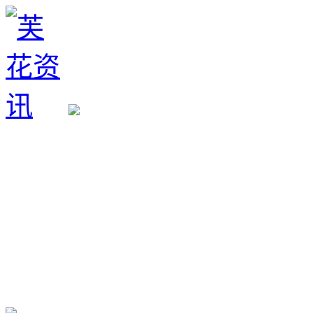
生育政策
备孕经验
备孕生男
备孕生女
怀孕验孕
孕期检查
孕期饮食
男女早知
孕期知识
育儿工具
清宫图表