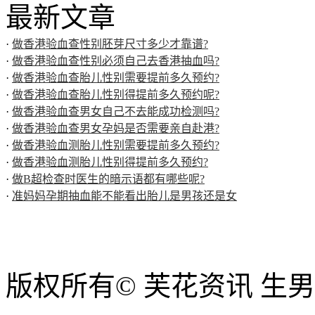
最新文章
·
做香港验血查性别胚芽尺寸多少才靠谱?
·
做香港验血查性别必须自己去香港抽血吗?
·
做香港验血查胎儿性别需要提前多久预约?
·
做香港验血查胎儿性别得提前多久预约呢?
·
做香港验血查男女自己不去能成功检测吗?
·
做香港验血查男女孕妈是否需要亲自赴港?
·
做香港验血测胎儿性别需要提前多久预约?
·
做香港验血测胎儿性别得提前多久预约?
·
做B超检查时医生的暗示语都有哪些呢?
·
准妈妈孕期抽血能不能看出胎儿是男孩还是女
版权所有© 芙花资讯 生