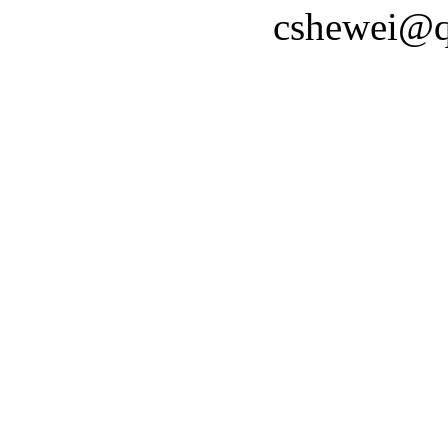
cshewei