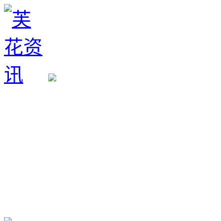
生育政策
备孕经验
备孕生男
备孕生女
怀孕验孕
孕期检查
孕期饮食
男女早知
孕期知识
育儿工具
清宫图表