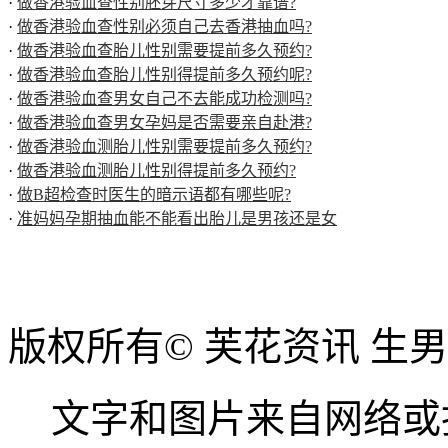
·
做香港验血查性别胚芽尺寸多少才靠谱?
·
做香港验血查性别必须自己去香港抽血吗?
·
做香港验血查胎儿性别需要提前多久预约?
·
做香港验血查胎儿性别得提前多久预约呢?
·
做香港验血查男女自己不去能成功检测吗?
·
做香港验血查男女孕妈是否需要亲自赴港?
·
做香港验血测胎儿性别需要提前多久预约?
·
做香港验血测胎儿性别得提前多久预约?
·
做B超检查时医生的暗示语都有哪些呢?
·
准妈妈孕期抽血能不能看出胎儿是男孩还是女
版权所有© 芙花资讯 生
文字和图片来自网络或