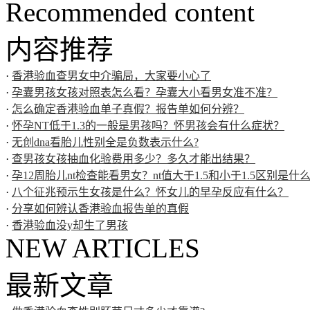
Recommended content
内容推荐
·
香港验血查男女中介骗局，大家要小心了
·
孕囊男孩女孩对照表怎么看？孕囊大小看男女准不准？
·
怎么确定香港验血单子真假？报告单如何分辨？
·
怀孕NT低于1.3的一般是男孩吗？怀男孩会有什么症状？
·
无创dna看胎儿性别全是负数表示什么?
·
查男孩女孩抽血化验费用多少？多久才能出结果？
·
孕12周胎儿nt检查能看男女？nt值大于1.5和小于1.5区别是什
·
八个征兆预示生女孩是什么？怀女儿的早孕反应有什么？
·
分享如何辨认香港验血报告单的真假
·
香港验血没y却生了男孩
NEW ARTICLES
最新文章