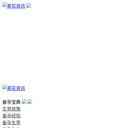
生育政策
备孕经验
备孕生男
备孕生女
怀孕验孕
孕期检查
孕期饮食
男女早知
孕期知识
育儿工具
清宫图表
首页
备孕宝典
生育政策
备孕经验
备孕生男