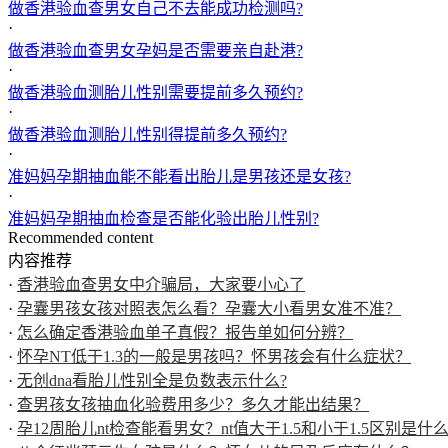
做香港验血查男女自己不去能成功检测吗?
·
做香港验血查男女孕妈是否需要亲自赴港?
·
做香港验血测胎儿性别需要提前多久预约?
·
做香港验血测胎儿性别得提前多久预约?
·
准妈妈孕期抽血能不能看出胎儿是男孩还是女孩?
·
准妈妈孕期抽血检查是否能化验出胎儿性别?
Recommended content
内容推荐
·
香港验血查男女中介骗局，大家要小心了
·
孕囊男孩女孩对照表怎么看？孕囊大小看男女准不准？
·
怎么确定香港验血单子真假？报告单如何分辨？
·
怀孕NT低于1.3的一般是男孩吗？怀男孩会有什么症状？
·
无创dna看胎儿性别全是负数表示什么?
·
查男孩女孩抽血化验费用多少？多久才能出结果？
·
孕12周胎儿nt检查能看男女？nt值大于1.5和小于1.5区别是什