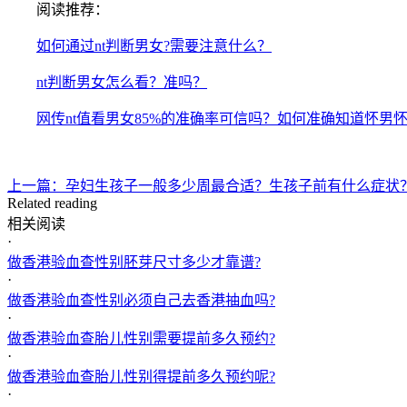
阅读推荐：
如何通过nt判断男女?需要注意什么？
nt判断男女怎么看？准吗？
网传nt值看男女85%的准确率可信吗？如何准确知道怀男
上一篇：孕妇生孩子一般多少周最合适？生孩子前有什么症状
Related reading
相关阅读
·
做香港验血查性别胚芽尺寸多少才靠谱?
·
做香港验血查性别必须自己去香港抽血吗?
·
做香港验血查胎儿性别需要提前多久预约?
·
做香港验血查胎儿性别得提前多久预约呢?
·