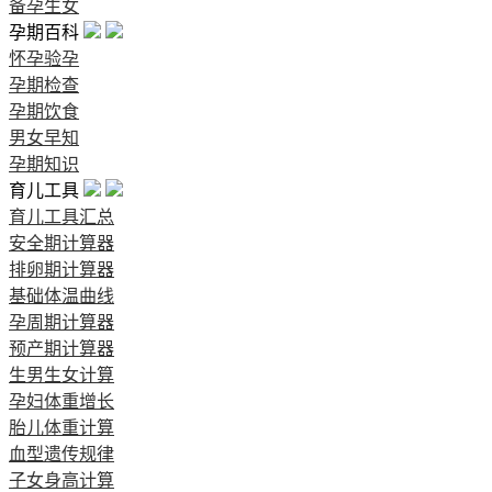
备孕生女
孕期百科
怀孕验孕
孕期检查
孕期饮食
男女早知
孕期知识
育儿工具
育儿工具汇总
安全期计算器
排卵期计算器
基础体温曲线
孕周期计算器
预产期计算器
生男生女计算
孕妇体重增长
胎儿体重计算
血型遗传规律
子女身高计算