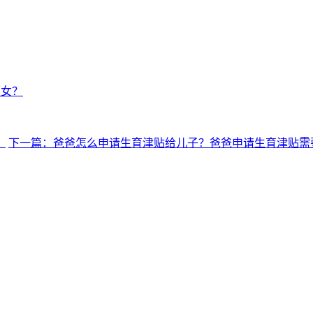
怀女？
？
下一篇：爸爸怎么申请生育津贴给儿子？爸爸申请生育津贴需